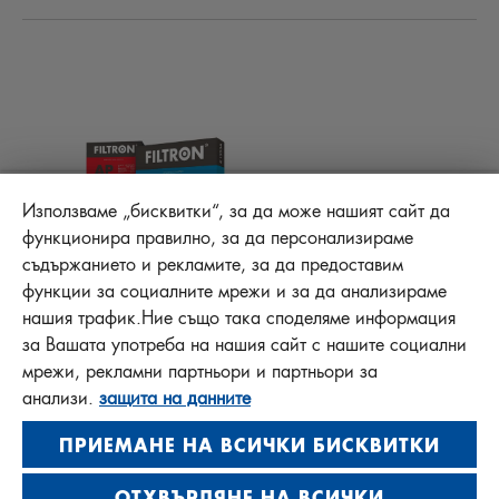
АКТУАЛНО
ФИЛТРИ КУПЕ
ТЕХНИЧЕСКИ СЪВЕТИ
ОТГОВОРНОСТ ЗА КАЧЕСТВОТО
ДРУГИ ФИЛТРИ
ИНСТРУКЦИИ ЗА МОНТАЖ
КОНТАКТ
PROTECT +
FAQ
ФАЙЛОВЕ ЗА ИЗТЕГЛЯНЕ
Използваме „бисквитки“, за да може нашият сайт да
функционира правилно, за да персонализираме
съдържанието и рекламите, за да предоставим
функции за социалните мрежи и за да анализираме
MANN+HUMMEL FT Poland
нашия трафик.Ние също така споделяме информация
Sp. z o. o. Sp. k.
за Вашата употреба на нашия сайт с нашите социални
ul. Wrocławska 145, 63-800 GOSTYŃ, POLAND
мрежи, рекламни партньори и партньори за
Privacy Statement
анализи.
защита на данните
Imprint
ПРИЕМАНЕ НА ВСИЧКИ БИСКВИТКИ
ОТХВЪРЛЯНЕ НА ВСИЧКИ