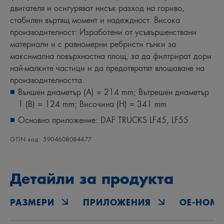
двигателя и осигуряват нисък разход на гориво,
стабилен въртящ момент и надеждност. Висока
производителност: Изработени от усъвършенствани
материали и с равномерни ребристи гънки за
максимална повърхностна площ, за да филтрират дори
най-малките частици и да предотвратят влошаване на
производителността.
Външен диаметър (A) = 214 mm; Вътрешен диаметър
1 (B) = 124 mm; Височина (H) = 341 mm
Основно приложение: DAF TRUCKS LF45, LF55
GTIN код: 5904608084477
Детайли за продукта
РАЗМЕРИ
ПРИЛОЖЕНИЯ
OE‑НОМЕ