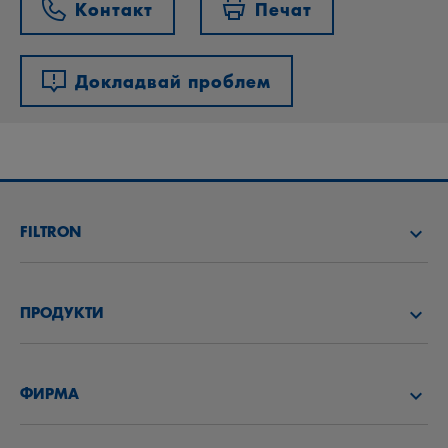
Контакт
Печат
Докладвай проблем
FILTRON
НАМЕРИ ФИЛТЪР
ПРОДУКТИ
НАМЕРИ ДИСТРИБУТОР
ВЪЗДУШНИ ФИЛТРИ
АКАДЕМИЯ FILTRON
ФИРМА
МАСЛЕНИ ФИЛТРИ