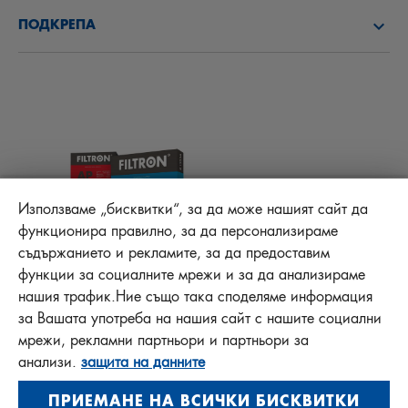
ЗАПОЗНАЙТЕ СЕ С НАС!
ГОРИВНИ ФИЛТРИ
ПОДКРЕПА
АКТУАЛНО
ФИЛТРИ КУПЕ
ТЕХНИЧЕСКИ СЪВЕТИ
ОТГОВОРНОСТ ЗА КАЧЕСТВОТО
ДРУГИ ФИЛТРИ
ИНСТРУКЦИИ ЗА МОНТАЖ
КОНТАКТ
PROTECT +
FAQ
ФАЙЛОВЕ ЗА ИЗТЕГЛЯНЕ
Използваме „бисквитки“, за да може нашият сайт да
функционира правилно, за да персонализираме
съдържанието и рекламите, за да предоставим
функции за социалните мрежи и за да анализираме
MANN+HUMMEL FT Poland
нашия трафик.Ние също така споделяме информация
Sp. z o. o. Sp. k.
за Вашата употреба на нашия сайт с нашите социални
ul. Wrocławska 145, 63-800 GOSTYŃ, POLAND
мрежи, рекламни партньори и партньори за
Privacy Statement
анализи.
защита на данните
Imprint
ПРИЕМАНЕ НА ВСИЧКИ БИСКВИТКИ