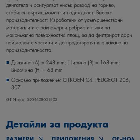
двигателя и осигуряват нисък разход на гориво,
стабилен въртящ момент и надеждност. Висока
производителност: Изработени от усъвършенствани
материали и с равномерни ребристи гънки за
максимална повърхностна площ, за да филтрират дори
най-малките частици и да предотвратят влошаване на
производителността.
Дължина (A) = 248 mm; Ширина (B) = 168 mm;
Височина (H) = 68 mm
Основно приложение: CITROEN C4. PEUGEOT 206,
307
GTIN код: 5904608031303
Детайли за продукта
РАЗМЕРИ
ПРИЛОЖЕНИЯ
OE‑НОМЕ