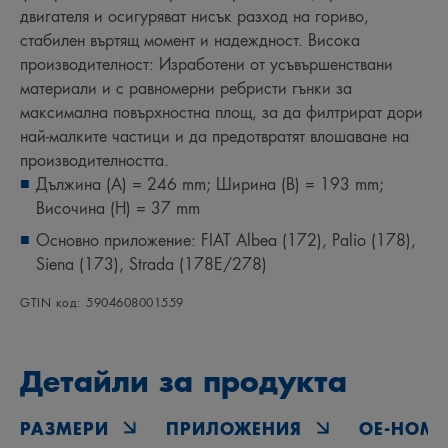
двигателя и осигуряват нисък разход на гориво,
стабилен въртящ момент и надеждност. Висока
производителност: Изработени от усъвършенствани
материали и с равномерни ребристи гънки за
максимална повърхностна площ, за да филтрират дори
най-малките частици и да предотвратят влошаване на
производителността.
Дължина (A) = 246 mm; Ширина (B) = 193 mm;
Височина (H) = 37 mm
Основно приложение: FIAT Albea (172), Palio (178),
Siena (173), Strada (178E/278)
GTIN код: 5904608001559
Детайли за продукта
РАЗМЕРИ
ПРИЛОЖЕНИЯ
OE‑НОМЕ