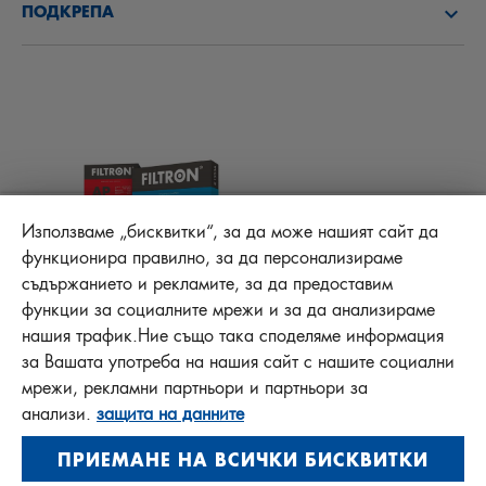
ПОДКРЕПА
АКТУАЛНО
ФИЛТРИ КУПЕ
ТЕХНИЧЕСКИ СЪВЕТИ
ОТГОВОРНОСТ ЗА КАЧЕСТВОТО
ДРУГИ ФИЛТРИ
ИНСТРУКЦИИ ЗА МОНТАЖ
КОНТАКТ
PROTECT +
FAQ
ФАЙЛОВЕ ЗА ИЗТЕГЛЯНЕ
Използваме „бисквитки“, за да може нашият сайт да
функционира правилно, за да персонализираме
съдържанието и рекламите, за да предоставим
функции за социалните мрежи и за да анализираме
MANN+HUMMEL FT Poland
нашия трафик.Ние също така споделяме информация
Sp. z o. o. Sp. k.
за Вашата употреба на нашия сайт с нашите социални
ul. Wrocławska 145, 63-800 GOSTYŃ, POLAND
мрежи, рекламни партньори и партньори за
Privacy Statement
анализи.
защита на данните
Imprint
ПРИЕМАНЕ НА ВСИЧКИ БИСКВИТКИ