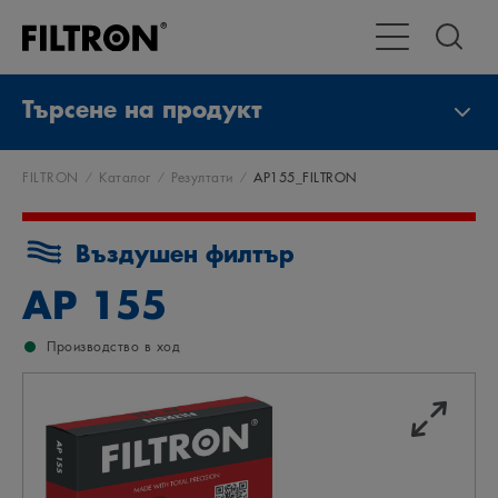
Превключване 
Търсене на продукт
FILTRON
Каталог
Резултати
AP155_FILTRON
Въздушен филтър
AP 155
Производство в ход