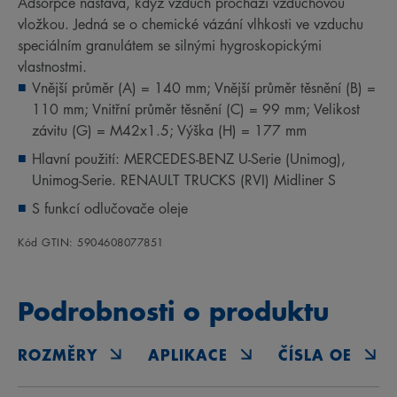
Adsorpce nastává, když vzduch prochází vzduchovou
vložkou. Jedná se o chemické vázání vlhkosti ve vzduchu
speciálním granulátem se silnými hygroskopickými
vlastnostmi.
Vnější průměr (A) = 140 mm; Vnější průměr těsnění (B) =
110 mm; Vnitřní průměr těsnění (C) = 99 mm; Velikost
závitu (G) = M42x1.5; Výška (H) = 177 mm
Hlavní použití: MERCEDES-BENZ U-Serie (Unimog),
Unimog-Serie. RENAULT TRUCKS (RVI) Midliner S
S funkcí odlučovače oleje
Kód GTIN: 5904608077851
Podrobnosti o produktu
ROZMĚRY
APLIKACE
ČÍSLA OE