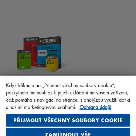
NOVINKY
KABINOVÉ FILTRY
RADY PRO MECHANIKY
MATERIÁLY KE STAŽENÍ
OSTATNÍ FILTRY
MONTÁŽNÍ NÁVODY
KONTAKT
PROTECT+
FAQ
MANN+HUMMEL FT Poland
Když kliknete na „Přijmout všechny soubory cookie“,
Sp. z o. o. Sp. k.
poskytnete tím souhlas k jejich ukládání na vašem zařízení,
ul. Wrocławska 145, 63-800 GOSTYŃ, POLAND
což pomáhá s navigací na stránce, s analýzou využití dat a
Privacy Statement
s našimi marketingovými snahami.
Ochrana údajů
Imprint
PŘIJMOUT VŠECHNY SOUBORY COOKIE
ZAMÍTNOUT VŠE