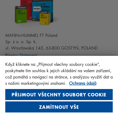
MANN+HUMMEL FT Poland
Sp. z o. o. Sp. k.
ul. Wrocławska 145, 63-800 GOSTYŃ, POLAND
Privacy Statement
Imprint
Když kliknete na „Přijmout všechny soubory cookie“,
poskytnete tím souhlas k jejich ukládání na vašem zařízení,
což pomáhá s navigací na stránce, s analýzou využití dat a
s našimi marketingovými snahami.
Ochrana údajů
© 2026 MANN+HUMMEL. All rights reserved.
PŘIJMOUT VŠECHNY SOUBORY COOKIE
ZAMÍTNOUT VŠE