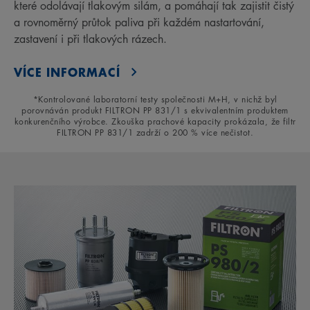
které odolávají tlakovým silám, a pomáhají tak zajistit čistý
a rovnoměrný průtok paliva při každém nastartování,
zastavení i při tlakových rázech.
VÍCE INFORMACÍ
*Kontrolované laboratorní testy společnosti M+H, v nichž byl
porovnáván produkt FILTRON PP 831/1 s ekvivalentním produktem
konkurenčního výrobce. Zkouška prachové kapacity prokázala, že filtr
FILTRON PP 831/1 zadrží o 200 % více nečistot.