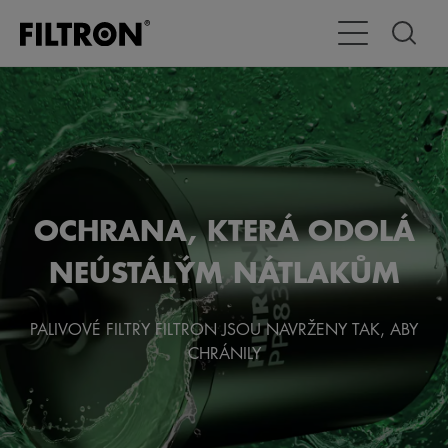
Přepnout naviga
OCHRANA, KTERÁ ODOLÁ
NEÚSTÁLÝM NÁTLAKŮM
PALIVOVÉ FILTRY FILTRON JSOU NAVRŽENY TAK, ABY
CHRÁNILY