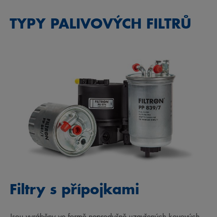
TYPY PALIVOVÝCH FILTRŮ
Filtry s přípojkami
Jsou vyráběny ve formě neprodyšně uzavřených kovových