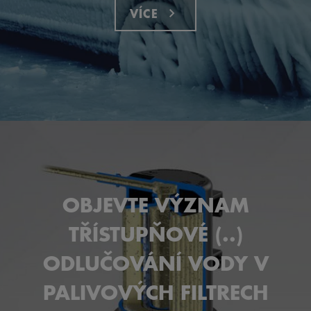
VÍCE
OBJEVTE VÝZNAM
TŘÍSTUPŇOVÉ (..)
ODLUČOVÁNÍ VODY V
PALIVOVÝCH FILTRECH