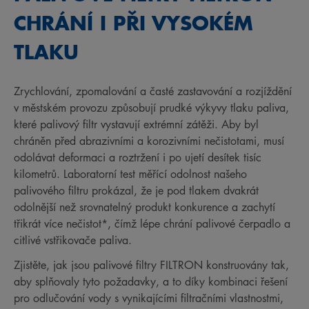
CHRÁNÍ I PŘI VYSOKÉM
TLAKU
Zrychlování, zpomalování a časté zastavování a rozjíždění
v městském provozu způsobují prudké výkyvy tlaku paliva,
které palivový filtr vystavují extrémní zátěži. Aby byl
chráněn před abrazivními a korozivními nečistotami, musí
odolávat deformaci a roztržení i po ujetí desítek tisíc
kilometrů. Laboratorní test měřící odolnost našeho
palivového filtru prokázal, že je pod tlakem dvakrát
odolnější než srovnatelný produkt konkurence a zachytí
třikrát více nečistot*, čímž lépe chrání palivové čerpadlo a
citlivé vstřikovače paliva.
Zjistěte, jak jsou palivové filtry FILTRON konstruovány tak,
aby splňovaly tyto požadavky, a to díky kombinaci řešení
pro odlučování vody s vynikajícími filtračními vlastnostmi,