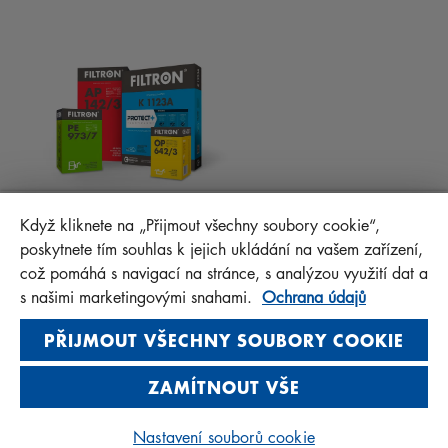
MONTÁŽNÍ NÁVODY
KONTAKT
PROTECT+
FAQ
MANN+HUMMEL FT Poland
Když kliknete na „Přijmout všechny soubory cookie“,
Sp. z o. o. Sp. k.
poskytnete tím souhlas k jejich ukládání na vašem zařízení,
ul. Wrocławska 145, 63-800 GOSTYŃ, POLAND
což pomáhá s navigací na stránce, s analýzou využití dat a
Privacy Statement
s našimi marketingovými snahami.
Ochrana údajů
Imprint
PŘIJMOUT VŠECHNY SOUBORY COOKIE
ZAMÍTNOUT VŠE
© 2026 MANN+HUMMEL. All rights reserved.
Nastavení souborů cookie