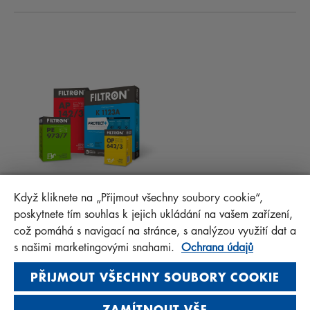
NOVINKY
KABINOVÉ FILTRY
RADY PRO MECHANIKY
MATERIÁLY KE STAŽENÍ
OSTATNÍ FILTRY
MONTÁŽNÍ NÁVODY
KONTAKT
PROTECT+
FAQ
MANN+HUMMEL FT Poland
Když kliknete na „Přijmout všechny soubory cookie“,
Sp. z o. o. Sp. k.
poskytnete tím souhlas k jejich ukládání na vašem zařízení,
ul. Wrocławska 145, 63-800 GOSTYŃ, POLAND
což pomáhá s navigací na stránce, s analýzou využití dat a
Privacy Statement
s našimi marketingovými snahami.
Ochrana údajů
Imprint
PŘIJMOUT VŠECHNY SOUBORY COOKIE
ZAMÍTNOUT VŠE