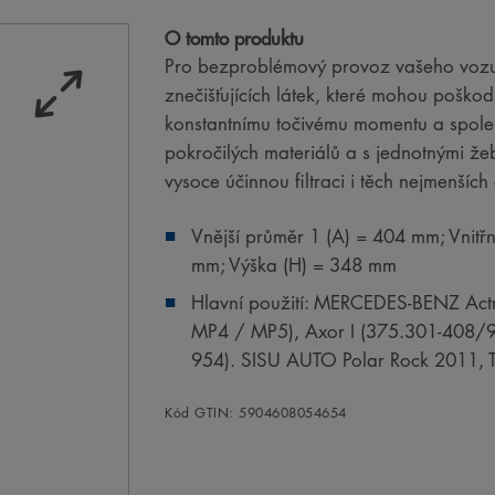
O tomto produktu
Pro bezproblémový provoz vašeho vozu:
znečišťujících látek, které mohou poškodi
konstantnímu točivému momentu a spole
pokročilých materiálů a s jednotnými ž
vysoce účinnou filtraci i těch nejmenšíc
Vnější průměr 1 (A) = 404 mm; Vnitř
mm; Výška (H) = 348 mm
Hlavní použití: MERCEDES-BENZ Actr
MP4 / MP5), Axor I (375.301-408/94
954). SISU AUTO Polar Rock 2011, 
Kód GTIN: 5904608054654