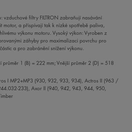
 vzduchové filtry FILTRON zabraňují nasávání
t motor, a přispívají tak k nízké spotřebě paliva,
hlivému výkonu motoru. Vysoký výkon: Vyroben z
ebrovanými záhyby pro maximalizaci povrchu pro
h částic a pro zabránění snížení výkonu.
ní průměr 1 (B) = 222 mm; Vnější průměr 2 (D) = 518
os I MP2+MP3 (930, 932, 933, 934), Actros II (963 /
4.032-233), Axor II (940, 942, 943, 944, 950,
Timber