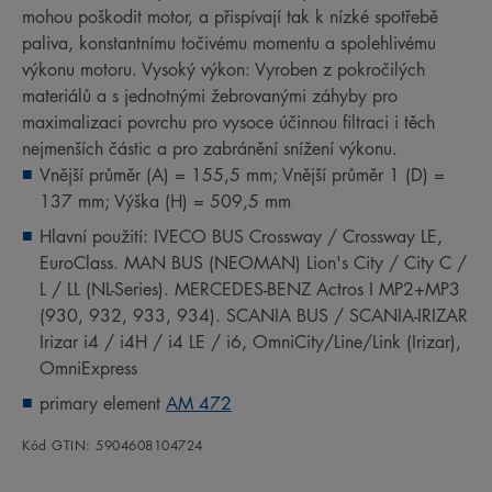
mohou poškodit motor, a přispívají tak k nízké spotřebě
paliva, konstantnímu točivému momentu a spolehlivému
výkonu motoru. Vysoký výkon: Vyroben z pokročilých
materiálů a s jednotnými žebrovanými záhyby pro
maximalizaci povrchu pro vysoce účinnou filtraci i těch
nejmenších částic a pro zabránění snížení výkonu.
Vnější průměr (A) = 155,5 mm; Vnější průměr 1 (D) =
137 mm; Výška (H) = 509,5 mm
Hlavní použití: IVECO BUS Crossway / Crossway LE,
EuroClass. MAN BUS (NEOMAN) Lion's City / City C /
L / LL (NL-Series). MERCEDES-BENZ Actros I MP2+MP3
(930, 932, 933, 934). SCANIA BUS / SCANIA-IRIZAR
Irizar i4 / i4H / i4 LE / i6, OmniCity/Line/Link (Irizar),
OmniExpress
primary element
AM 472
Kód GTIN: 5904608104724