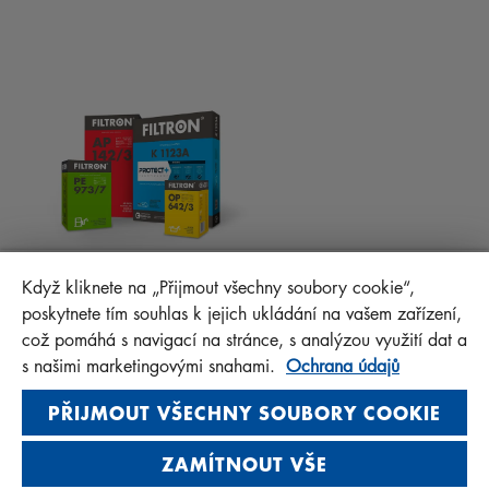
RADY PRO MECHANIKY
MATERIÁLY KE STAŽENÍ
OSTATNÍ FILTRY
MONTÁŽNÍ NÁVODY
KONTAKT
PROTECT+
FAQ
MANN+HUMMEL FT Poland
Když kliknete na „Přijmout všechny soubory cookie“,
Sp. z o. o. Sp. k.
poskytnete tím souhlas k jejich ukládání na vašem zařízení,
ul. Wrocławska 145, 63-800 GOSTYŃ, POLAND
což pomáhá s navigací na stránce, s analýzou využití dat a
Privacy Statement
s našimi marketingovými snahami.
Ochrana údajů
Imprint
PŘIJMOUT VŠECHNY SOUBORY COOKIE
ZAMÍTNOUT VŠE