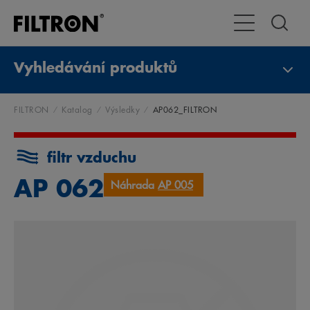
Přepnout naviga
Vyhledávání produktů
FILTRON
Katalog
Výsledky
AP062_FILTRON
filtr vzduchu
AP 062
Náhrada
AP 005