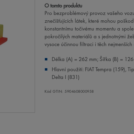
O tomto produktu
Pro bezproblémový provoz vašeho vozu:
znečišťujících látek, které mohou poškodi
konstantnímu točivému momentu a spole
pokročilých materiálů a s jednotnými ž
vysoce účinnou filtraci i těch nejmenšíc
Délka (A) = 262 mm; Šířka (B) = 12
Hlavní použití: FIAT Tempra (159),
Delta I (831)
Kód GTIN: 5904608000958