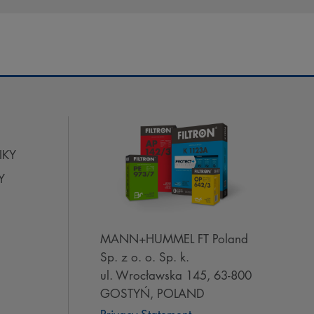
IKY
Y
MANN+HUMMEL FT Poland
Sp. z o. o. Sp. k.
ul. Wrocławska 145, 63-800
GOSTYŃ, POLAND