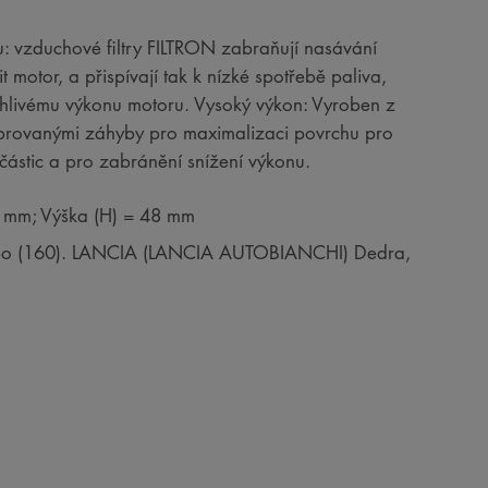
 vzduchové filtry FILTRON zabraňují nasávání
t motor, a přispívají tak k nízké spotřebě paliva,
hlivému výkonu motoru. Vysoký výkon: Vyroben z
ebrovanými záhyby pro maximalizaci povrchu pro
h částic a pro zabránění snížení výkonu.
6 mm; Výška (H) = 48 mm
 Tipo (160). LANCIA (LANCIA AUTOBIANCHI) Dedra,