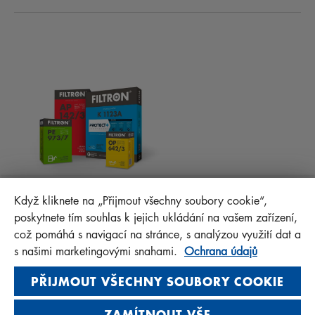
NOVINKY
KABINOVÉ FILTRY
RADY PRO MECHANIKY
MATERIÁLY KE STAŽENÍ
OSTATNÍ FILTRY
MONTÁŽNÍ NÁVODY
KONTAKT
PROTECT+
FAQ
MANN+HUMMEL FT Poland
Když kliknete na „Přijmout všechny soubory cookie“,
Sp. z o. o. Sp. k.
poskytnete tím souhlas k jejich ukládání na vašem zařízení,
ul. Wrocławska 145, 63-800 GOSTYŃ, POLAND
což pomáhá s navigací na stránce, s analýzou využití dat a
Privacy Statement
s našimi marketingovými snahami.
Ochrana údajů
Imprint
PŘIJMOUT VŠECHNY SOUBORY COOKIE
ZAMÍTNOUT VŠE