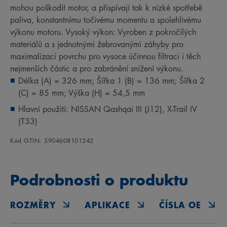
mohou poškodit motor, a přispívají tak k nízké spotřebě
paliva, konstantnímu točivému momentu a spolehlivému
výkonu motoru. Vysoký výkon: Vyroben z pokročilých
materiálů a s jednotnými žebrovanými záhyby pro
maximalizaci povrchu pro vysoce účinnou filtraci i těch
nejmenších částic a pro zabránění snížení výkonu.
Délka (A) = 326 mm; Šířka 1 (B) = 136 mm; Šířka 2
(C) = 85 mm; Výška (H) = 54,5 mm
Hlavní použití: NISSAN Qashqai III (J12), X-Trail IV
(T33)
Kód GTIN: 5904608101242
Podrobnosti o produktu
ROZMĚRY
APLIKACE
ČÍSLA OE