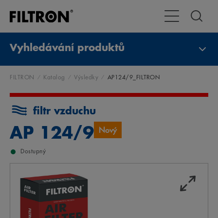
Přepnout naviga
Vyhledávání produktů
FILTRON
Katalog
Výsledky
AP124/9_FILTRON
filtr vzduchu
AP 124/9
Nový
Dostupný