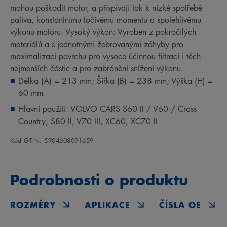
mohou poškodit motor, a přispívají tak k nízké spotřebě
paliva, konstantnímu točivému momentu a spolehlivému
výkonu motoru. Vysoký výkon: Vyroben z pokročilých
materiálů a s jednotnými žebrovanými záhyby pro
maximalizaci povrchu pro vysoce účinnou filtraci i těch
nejmenších částic a pro zabránění snížení výkonu.
Délka (A) = 213 mm; Šířka (B) = 238 mm; Výška (H) =
60 mm
Hlavní použití: VOLVO CARS S60 II / V60 / Cross
Country, S80 II, V70 III, XC60, XC70 II
Kód GTIN: 5904608091659
Podrobnosti o produktu
ROZMĚRY
APLIKACE
ČÍSLA OE