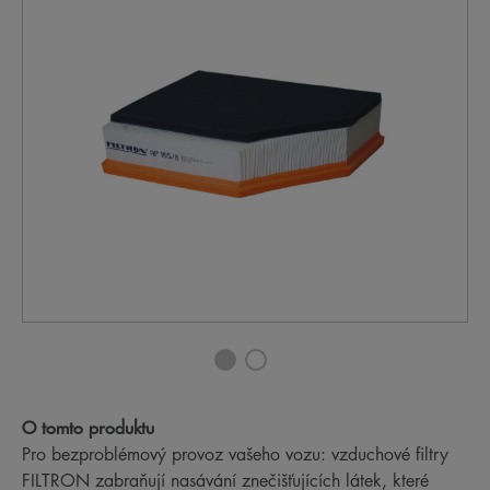
O tomto produktu
Pro bezproblémový provoz vašeho vozu: vzduchové filtry
FILTRON zabraňují nasávání znečišťujících látek, které