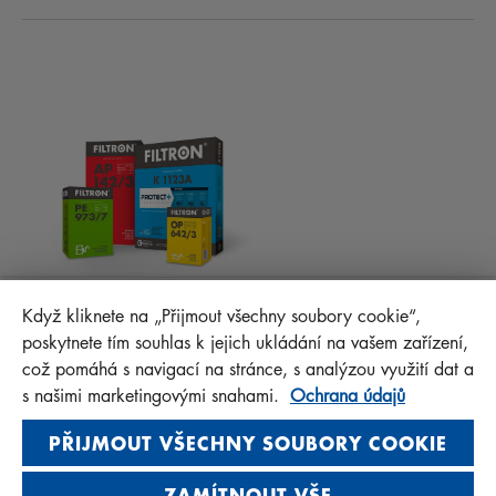
NOVINKY
KABINOVÉ FILTRY
RADY PRO MECHANIKY
MATERIÁLY KE STAŽENÍ
OSTATNÍ FILTRY
MONTÁŽNÍ NÁVODY
KONTAKT
PROTECT+
FAQ
MANN+HUMMEL FT Poland
Když kliknete na „Přijmout všechny soubory cookie“,
Sp. z o. o. Sp. k.
poskytnete tím souhlas k jejich ukládání na vašem zařízení,
ul. Wrocławska 145, 63-800 GOSTYŃ, POLAND
což pomáhá s navigací na stránce, s analýzou využití dat a
Privacy Statement
s našimi marketingovými snahami.
Ochrana údajů
Imprint
PŘIJMOUT VŠECHNY SOUBORY COOKIE
ZAMÍTNOUT VŠE