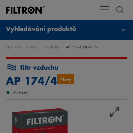
Přepnout naviga
Vyhledávání produktů
FILTRON
Katalog
Výsledky
AP174/4_FILTRON
filtr vzduchu
AP 174/4
Nový
Dostupný