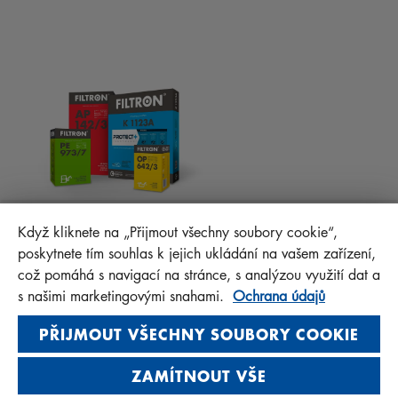
RADY PRO MECHANIKY
MATERIÁLY KE STAŽENÍ
OSTATNÍ FILTRY
MONTÁŽNÍ NÁVODY
KONTAKT
PROTECT+
FAQ
MANN+HUMMEL FT Poland
Když kliknete na „Přijmout všechny soubory cookie“,
Sp. z o. o. Sp. k.
poskytnete tím souhlas k jejich ukládání na vašem zařízení,
ul. Wrocławska 145, 63-800 GOSTYŃ, POLAND
což pomáhá s navigací na stránce, s analýzou využití dat a
Privacy Statement
s našimi marketingovými snahami.
Ochrana údajů
Imprint
PŘIJMOUT VŠECHNY SOUBORY COOKIE
ZAMÍTNOUT VŠE