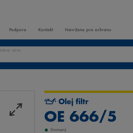
Podpora
Kontakt
Navrženo pro ochranu
ledaný výraz
Olej filtr
OE 666/5
Dostupný