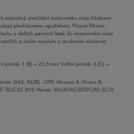
RON zabraňují znečištění motorového oleje částicemi
házejí předčasnému opotřebení. Přesná filtrace:
 prachu a dalších pevných látek do motorového oleje
boratořích a našim vysokým a moderním výrobním
ní průměr 1 (B) = 23,5 mm; Vnitřní průměr 2 (C) =
erstar (X62, X62B). OPEL Movano B, Vivaro B.
NAULT TRUCKS (RVI) Master. VAUXHALL-BEDFORD (LCV)