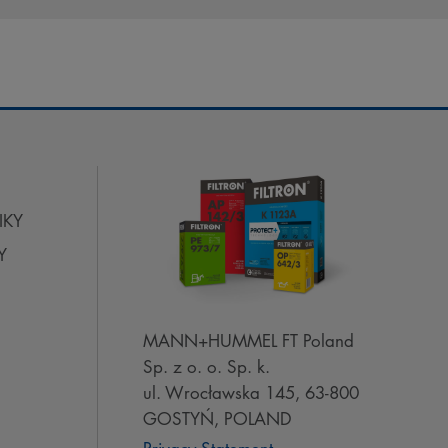
IKY
Y
MANN+HUMMEL FT Poland
Sp. z o. o. Sp. k.
ul. Wrocławska 145, 63-800
GOSTYŃ, POLAND