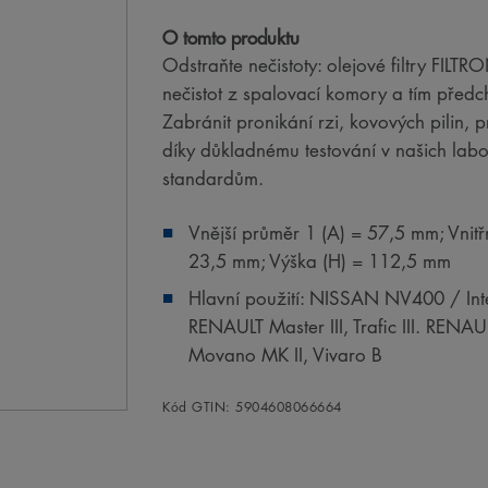
O tomto produktu
Odstraňte nečistoty: olejové filtry FILT
nečistot z spalovací komory a tím předc
Zabránit pronikání rzi, kovových pilin,
díky důkladnému testování v našich la
standardům.
Vnější průměr 1 (A) = 57,5 mm; Vnitř
23,5 mm; Výška (H) = 112,5 mm
Hlavní použití: NISSAN NV400 / Int
RENAULT Master III, Trafic III. RE
Movano MK II, Vivaro B
Kód GTIN: 5904608066664