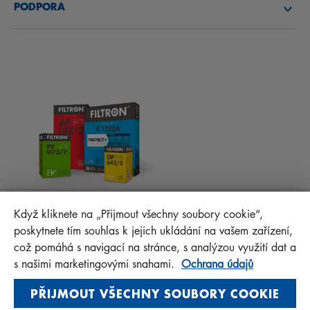
PODPORA
NOVINKY
KABINOVÉ FILTRY
RADY PRO MECHANIKY
MATERIÁLY KE STAŽENÍ
OSTATNÍ FILTRY
MONTÁŽNÍ NÁVODY
KONTAKT
PROTECT+
FAQ
MANN+HUMMEL FT Poland
Když kliknete na „Přijmout všechny soubory cookie“,
Sp. z o. o. Sp. k.
poskytnete tím souhlas k jejich ukládání na vašem zařízení,
ul. Wrocławska 145, 63-800 GOSTYŃ, POLAND
což pomáhá s navigací na stránce, s analýzou využití dat a
Privacy Statement
s našimi marketingovými snahami.
Ochrana údajů
Imprint
PŘIJMOUT VŠECHNY SOUBORY COOKIE