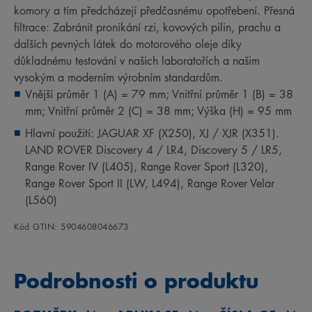
komory a tím předcházejí předčasnému opotřebení. Přesná
filtrace: Zabránit pronikání rzi, kovových pilin, prachu a
dalších pevných látek do motorového oleje díky
důkladnému testování v našich laboratořích a našim
vysokým a moderním výrobním standardům.
Vnější průměr 1 (A) = 79 mm; Vnitřní průměr 1 (B) = 38
mm; Vnitřní průměr 2 (C) = 38 mm; Výška (H) = 95 mm
Hlavní použití: JAGUAR XF (X250), XJ / XJR (X351).
LAND ROVER Discovery 4 / LR4, Discovery 5 / LR5,
Range Rover IV (L405), Range Rover Sport (L320),
Range Rover Sport II (LW, L494), Range Rover Velar
(L560)
Kód GTIN: 5904608046673
Podrobnosti o produktu