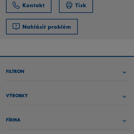
Kontakt
Tisk
Nahlásit problém
FILTRON
NAJÍT FILTR
VÝROBKY
NAJÍT DISTRIBUTORA
VZDUCHOVÉ FILTRY
AKADEMIE FILTRON
FİRMA
OLEJOVÉ FILTRY