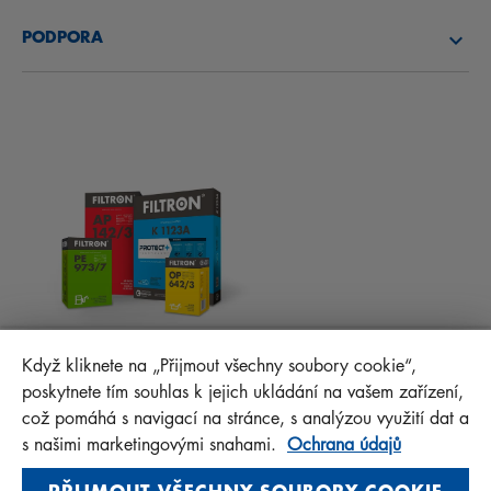
O NÁS
PALIVOVÉ FILTRY
PODPORA
NOVINKY
KABINOVÉ FILTRY
RADY PRO MECHANIKY
MATERIÁLY KE STAŽENÍ
OSTATNÍ FILTRY
MONTÁŽNÍ NÁVODY
KONTAKT
PROTECT+
FAQ
MANN+HUMMEL FT Poland
Když kliknete na „Přijmout všechny soubory cookie“,
Sp. z o. o. Sp. k.
poskytnete tím souhlas k jejich ukládání na vašem zařízení,
ul. Wrocławska 145, 63-800 GOSTYŃ, POLAND
což pomáhá s navigací na stránce, s analýzou využití dat a
Privacy Statement
s našimi marketingovými snahami.
Ochrana údajů
Imprint
PŘIJMOUT VŠECHNY SOUBORY COOKIE