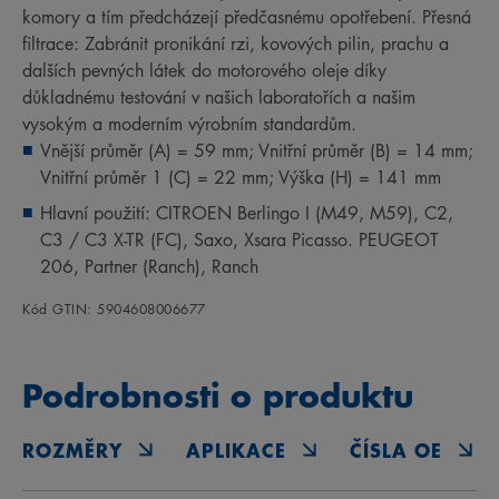
komory a tím předcházejí předčasnému opotřebení. Přesná
filtrace: Zabránit pronikání rzi, kovových pilin, prachu a
dalších pevných látek do motorového oleje díky
důkladnému testování v našich laboratořích a našim
vysokým a moderním výrobním standardům.
Vnější průměr (A) = 59 mm; Vnitřní průměr (B) = 14 mm;
Vnitřní průměr 1 (C) = 22 mm; Výška (H) = 141 mm
Hlavní použití: CITROEN Berlingo I (M49, M59), C2,
C3 / C3 X-TR (FC), Saxo, Xsara Picasso. PEUGEOT
206, Partner (Ranch), Ranch
Kód GTIN: 5904608006677
Podrobnosti o produktu
ROZMĚRY
APLIKACE
ČÍSLA OE