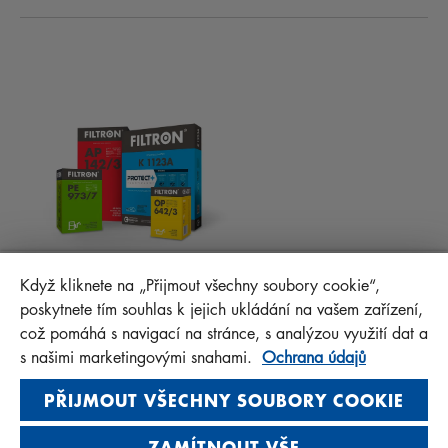
NOVINKY
KABINOVÉ FILTRY
RADY PRO MECHANIKY
MATERIÁLY KE STAŽENÍ
OSTATNÍ FILTRY
MONTÁŽNÍ NÁVODY
KONTAKT
PROTECT+
FAQ
MANN+HUMMEL FT Poland
Když kliknete na „Přijmout všechny soubory cookie“,
Sp. z o. o. Sp. k.
poskytnete tím souhlas k jejich ukládání na vašem zařízení,
ul. Wrocławska 145, 63-800 GOSTYŃ, POLAND
což pomáhá s navigací na stránce, s analýzou využití dat a
Privacy Statement
s našimi marketingovými snahami.
Ochrana údajů
Imprint
PŘIJMOUT VŠECHNY SOUBORY COOKIE
ZAMÍTNOUT VŠE