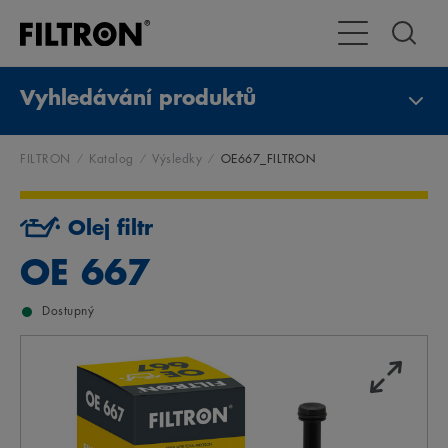
Přepnout naviga
Vyhledávání produktů
FILTRON
Katalog
Výsledky
OE667_FILTRON
Olej filtr
OE 667
Dostupný