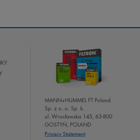
IKY
Y
MANN+HUMMEL FT Poland
Sp. z o. o. Sp. k.
ul. Wrocławska 145, 63-800
GOSTYŃ, POLAND
Privacy Statement