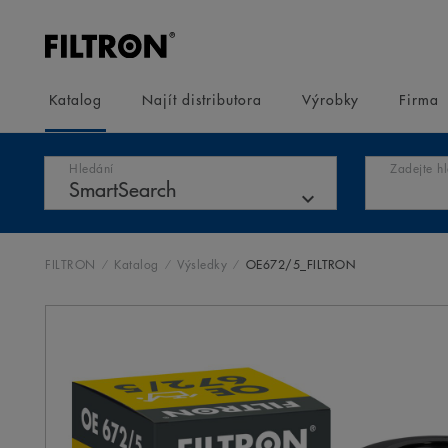
Katalog
Najít distributora
Výrobky
Firma
Hledání
Zadejte h
FILTRON
Katalog
Výsledky
OE672/5_FILTRON