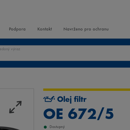
Podpora
Kontakt
Navrženo pro ochranu
ledaný výraz
Olej filtr
OE 672/5
Dostupný