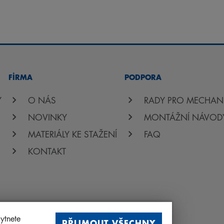
FİRMA
PODPORA
Y
O NÁS
RADY PRO MECHAN
NOVINKY
MONTÁŽNÍ NÁVOD
MATERIÁLY KE STAŽENÍ
FAQ
KONTAKT
ytnete
PŘIJMOUT VŠECHNY