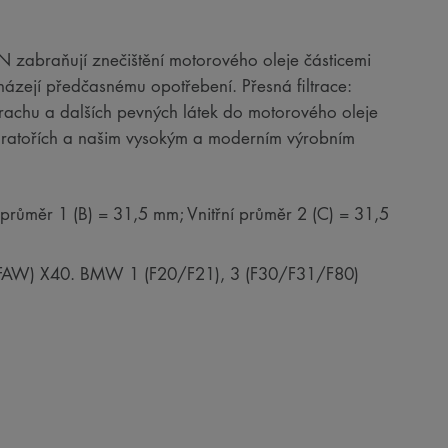
RON zabraňují znečištění motorového oleje částicemi
házejí předčasnému opotřebení. Přesná filtrace:
 prachu a dalších pevných látek do motorového oleje
boratořích a našim vysokým a moderním výrobním
 průměr 1 (B) = 31,5 mm; Vnitřní průměr 2 (C) = 31,5
 FAW) X40. BMW 1 (F20/F21), 3 (F30/F31/F80)