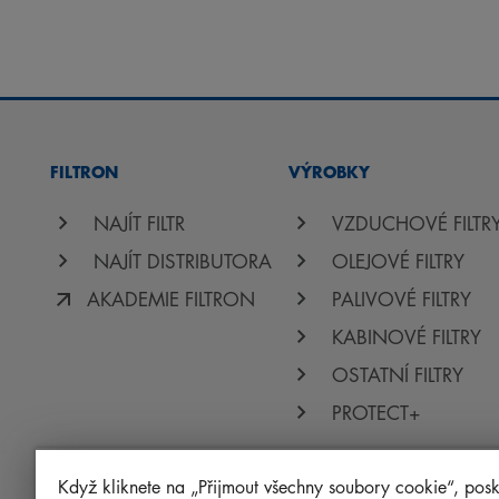
FILTRON
VÝROBKY
NAJÍT FILTR
VZDUCHOVÉ FILTR
NAJÍT DISTRIBUTORA
OLEJOVÉ FILTRY
AKADEMIE FILTRON
PALIVOVÉ FILTRY
KABINOVÉ FILTRY
OSTATNÍ FILTRY
PROTECT+
Když kliknete na „Přijmout všechny soubory cookie“, posk