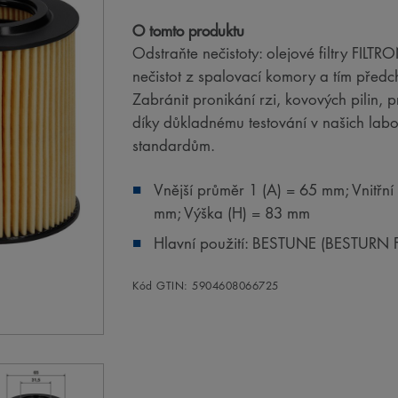
O tomto produktu
Odstraňte nečistoty: olejové filtry FILT
nečistot z spalovací komory a tím předc
Zabránit pronikání rzi, kovových pilin,
díky důkladnému testování v našich la
standardům.
Vnější průměr 1 (A) = 65 mm; Vnitřní
mm; Výška (H) = 83 mm
Hlavní použití: BESTUNE (BESTURN
Kód GTIN: 5904608066725