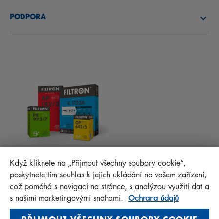
O NÁS
PALIVOVÉ FILTRY
PODPORA
NOVINKY
KABINOVÉ FILTRY
RADY PRO MECHANIKY
MATERIÁLY KE STAŽENÍ
OSTATNÍ FILTRY
MONTÁŽNÍ NÁVODY
KONTAKT
PROTECT+
FAQ
MANN+HUMMEL FT Poland
Když kliknete na „Přijmout všechny soubory cookie“,
Sp. z o. o. Sp. k.
poskytnete tím souhlas k jejich ukládání na vašem zařízení,
ul. Wrocławska 145, 63-800 GOSTYŃ, POLAND
což pomáhá s navigací na stránce, s analýzou využití dat a
Privacy Statement
s našimi marketingovými snahami.
Ochrana údajů
Imprint
PŘIJMOUT VŠECHNY SOUBORY COOKIE