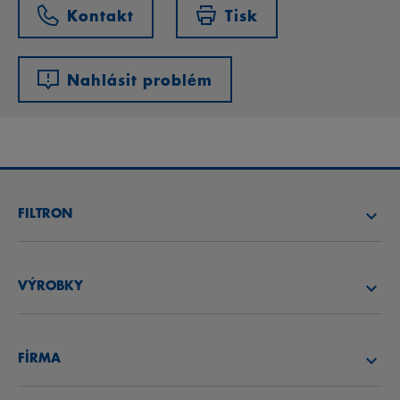
Kontakt
Tisk
Nahlásit problém
FILTRON
NAJÍT FILTR
VÝROBKY
NAJÍT DISTRIBUTORA
VZDUCHOVÉ FILTRY
AKADEMIE FILTRON
FİRMA
OLEJOVÉ FILTRY