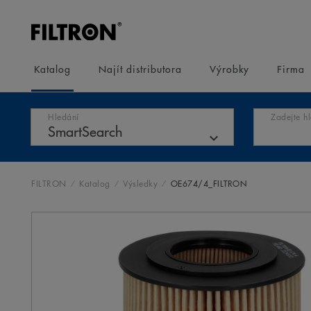
Katalog
Najít distributora
Výrobky
Firma
Hledání
Zadejte h
FILTRON
Katalog
Výsledky
OE674/4_FILTRON