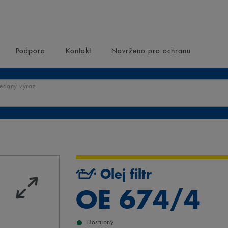
Podpora
Kontakt
Navrženo pro ochranu
ledaný výraz
Olej filtr
OE 674/4
Dostupný