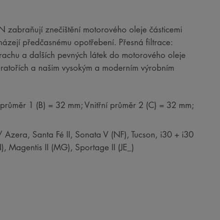
RON zabraňují znečištění motorového oleje částicemi
házejí předčasnému opotřebení. Přesná filtrace:
 prachu a dalších pevných látek do motorového oleje
boratořích a našim vysokým a moderním výrobním
 průměr 1 (B) = 32 mm; Vnitřní průměr 2 (C) = 32 mm;
Azera, Santa Fé II, Sonata V (NF), Tucson, i30 + i30
 Magentis II (MG), Sportage II (JE_)