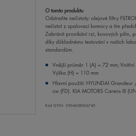
O tomto produktu
Odstraňte nečistoty: olejové filtry FILT
nečistot z spalovací komory a tím předc
Zabránit pronikání rzi, kovových pilin,
díky důkladnému testování v našich la
standardům.
Vnější průměr 1 (A) = 72 mm; Vnitřní
Výška (H) = 110 mm
Hlavní použití: HYUNDAI Grandeur / 
cw (FD). KIA MOTORS Carens III (UN),
Kód GTIN: 5904608056740