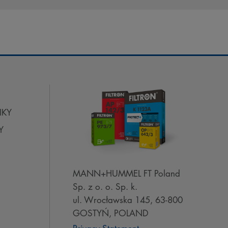
IKY
Y
MANN+HUMMEL FT Poland
Sp. z o. o. Sp. k.
ul. Wrocławska 145, 63-800
GOSTYŃ, POLAND