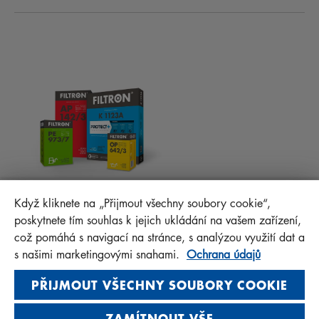
NOVINKY
KABINOVÉ FILTRY
RADY PRO MECHANIKY
MATERIÁLY KE STAŽENÍ
OSTATNÍ FILTRY
MONTÁŽNÍ NÁVODY
KONTAKT
PROTECT+
FAQ
MANN+HUMMEL FT Poland
Když kliknete na „Přijmout všechny soubory cookie“,
Sp. z o. o. Sp. k.
poskytnete tím souhlas k jejich ukládání na vašem zařízení,
ul. Wrocławska 145, 63-800 GOSTYŃ, POLAND
což pomáhá s navigací na stránce, s analýzou využití dat a
Privacy Statement
s našimi marketingovými snahami.
Ochrana údajů
Imprint
PŘIJMOUT VŠECHNY SOUBORY COOKIE
ZAMÍTNOUT VŠE