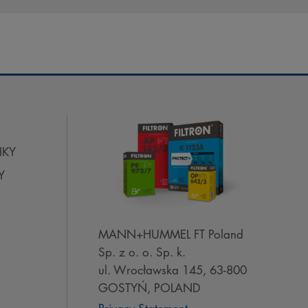
IKY
Y
MANN+HUMMEL FT Poland
Sp. z o. o. Sp. k.
ul. Wrocławska 145, 63-800
GOSTYŃ, POLAND