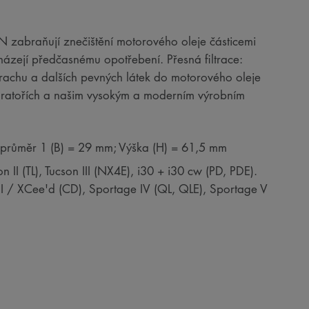
RON zabraňují znečištění motorového oleje částicemi
házejí předčasnému opotřebení. Přesná filtrace:
 prachu a dalších pevných látek do motorového oleje
boratořích a našim vysokým a moderním výrobním
í průměr 1 (B) = 29 mm; Výška (H) = 61,5 mm
II (TL), Tucson III (NX4E), i30 + i30 cw (PD, PDE).
I / XCee'd (CD), Sportage IV (QL, QLE), Sportage V