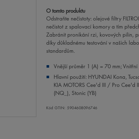
O tomto produktu
Odstraňte nečistoty: olejové filtry FILT
nečistot z spalovací komory a tím předc
Zabránit pronikání rzi, kovových pilin,
díky důkladnému testování v našich la
standardům.
Vnější průměr 1 (A) = 70 mm; Vnitřn
Hlavní použití: HYUNDAI Kona, Tucson 
KIA MOTORS Cee'd III / Pro Cee'd II
(NQ_), Stonic (YB)
Kód GTIN: 5904608096746