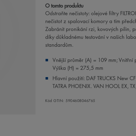
O tomto produktu
Odstraňte nečistoty: olejové filtry FILT
nečistot z spalovací komory a tím předc
Zabránit pronikání rzi, kovových pilin,
díky důkladnému testování v našich la
standardům.
Vnější průměr (A) = 109 mm; Vnitřní 
Výška (H) = 275,5 mm
Hlavní použití: DAF TRUCKS New CF 
TATRA PHOENIX. VAN HOOL EX, TX, 
Kód GTIN: 5904608046765