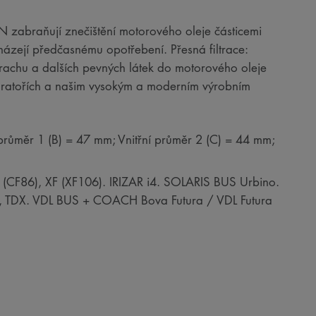
RON zabraňují znečištění motorového oleje částicemi
házejí předčasnému opotřebení. Přesná filtrace:
 prachu a dalších pevných látek do motorového oleje
boratořích a našim vysokým a moderním výrobním
průměr 1 (B) = 47 mm; Vnitřní průměr 2 (C) = 44 mm;
(CF86), XF (XF106). IRIZAR i4. SOLARIS BUS Urbino.
TDX. VDL BUS + COACH Bova Futura / VDL Futura