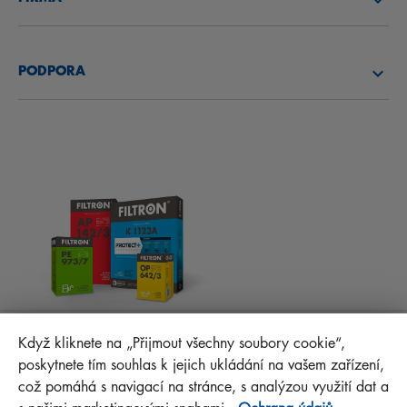
OLEJOVÉ FILTRY
O NÁS
PALIVOVÉ FILTRY
PODPORA
NOVINKY
KABINOVÉ FILTRY
RADY PRO MECHANIKY
MATERIÁLY KE STAŽENÍ
OSTATNÍ FILTRY
MONTÁŽNÍ NÁVODY
KONTAKT
PROTECT+
FAQ
MANN+HUMMEL FT Poland
Když kliknete na „Přijmout všechny soubory cookie“,
Sp. z o. o. Sp. k.
poskytnete tím souhlas k jejich ukládání na vašem zařízení,
ul. Wrocławska 145, 63-800 GOSTYŃ, POLAND
což pomáhá s navigací na stránce, s analýzou využití dat a
Privacy Statement