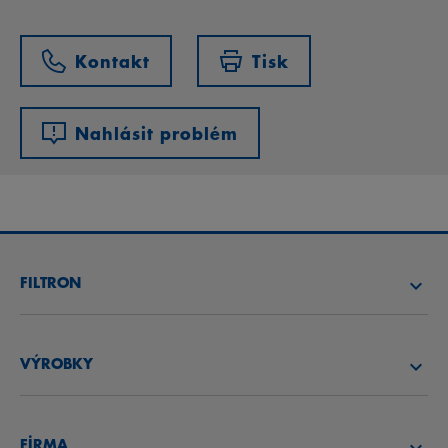
Kontakt
Tisk
Nahlásit problém
FILTRON
NAJÍT FILTR
VÝROBKY
NAJÍT DISTRIBUTORA
VZDUCHOVÉ FILTRY
AKADEMIE FILTRON
FİRMA