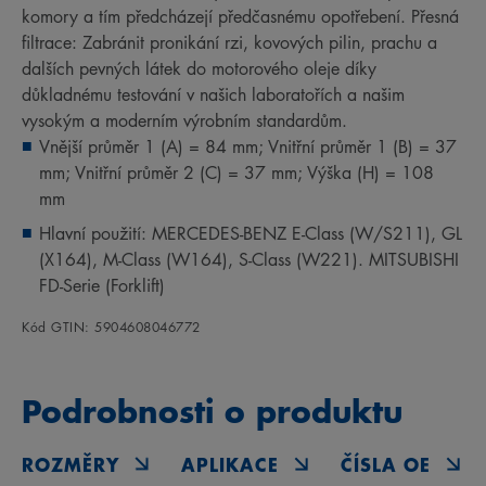
komory a tím předcházejí předčasnému opotřebení. Přesná
filtrace: Zabránit pronikání rzi, kovových pilin, prachu a
dalších pevných látek do motorového oleje díky
důkladnému testování v našich laboratořích a našim
vysokým a moderním výrobním standardům.
Vnější průměr 1 (A) = 84 mm; Vnitřní průměr 1 (B) = 37
mm; Vnitřní průměr 2 (C) = 37 mm; Výška (H) = 108
mm
Hlavní použití: MERCEDES-BENZ E-Class (W/S211), GL
(X164), M-Class (W164), S-Class (W221). MITSUBISHI
FD-Serie (Forklift)
Kód GTIN: 5904608046772
Podrobnosti o produktu
ROZMĚRY
APLIKACE
ČÍSLA OE