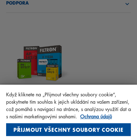
PODPORA
NOVINKY
KABINOVÉ FILTRY
RADY PRO MECHANIKY
MATERIÁLY KE STAŽENÍ
OSTATNÍ FILTRY
MONTÁŽNÍ NÁVODY
KONTAKT
PROTECT+
FAQ
MANN+HUMMEL FT Poland
Když kliknete na „Přijmout všechny soubory cookie“,
Sp. z o. o. Sp. k.
poskytnete tím souhlas k jejich ukládání na vašem zařízení,
ul. Wrocławska 145, 63-800 GOSTYŃ, POLAND
což pomáhá s navigací na stránce, s analýzou využití dat a
Privacy Statement
s našimi marketingovými snahami.
Ochrana údajů
Imprint
PŘIJMOUT VŠECHNY SOUBORY COOKIE