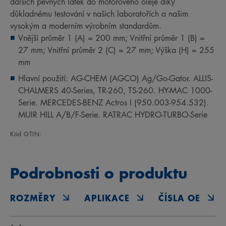
dalších pevných látek do motorového oleje díky
důkladnému testování v našich laboratořích a našim
vysokým a moderním výrobním standardům.
Vnější průměr 1 (A) = 200 mm; Vnitřní průměr 1 (B) =
27 mm; Vnitřní průměr 2 (C) = 27 mm; Výška (H) = 255
mm
Hlavní použití: AG-CHEM (AGCO) Ag/Go-Gator. ALLIS-
CHALMERS 40-Series, TR-260, TS-260. HY-MAC 1000-
Serie. MERCEDES-BENZ Actros I (950.003-954.532).
MUIR HILL A/B/F-Serie. RATRAC HYDRO-TURBO-Serie
Kód GTIN:
Podrobnosti o produktu
ROZMĚRY
APLIKACE
ČÍSLA OE