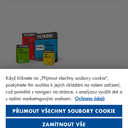
KABINOVÉ FILTRY
RADY PRO MECHANIKY
MATERIÁLY KE STAŽENÍ
OSTATNÍ FILTRY
MONTÁŽNÍ NÁVODY
KONTAKT
PROTECT+
FAQ
MANN+HUMMEL FT Poland
Když kliknete na „Přijmout všechny soubory cookie“,
Sp. z o. o. Sp. k.
poskytnete tím souhlas k jejich ukládání na vašem zařízení,
ul. Wrocławska 145, 63-800 GOSTYŃ, POLAND
což pomáhá s navigací na stránce, s analýzou využití dat a
Privacy Statement
s našimi marketingovými snahami.
Ochrana údajů
Imprint
PŘIJMOUT VŠECHNY SOUBORY COOKIE
ZAMÍTNOUT VŠE