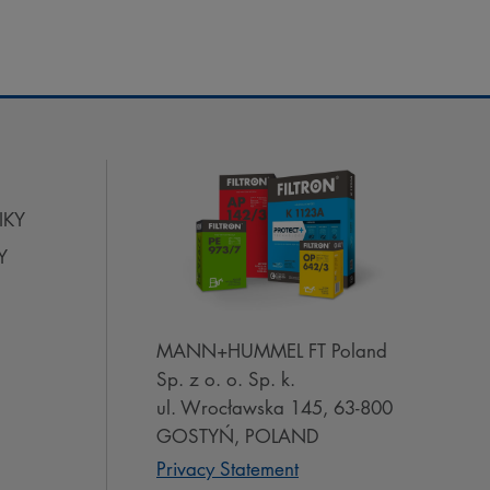
IKY
Y
MANN+HUMMEL FT Poland
Sp. z o. o. Sp. k.
ul. Wrocławska 145, 63-800
GOSTYŃ, POLAND
Privacy Statement