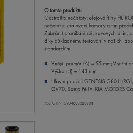
O tomto produktu
Odstraňte nečistoty: olejové filtry FILT
nečistot z spalovací komory a tím předc
Zabránit pronikání rzi, kovových pilin,
díky důkladnému testování v našich la
standardům.
Vnější průměr (A) = 55 mm; Vnitřní p
Výška (H) = 143 mm
Hlavní použití: GENESIS G80 II (RG
GV70, Santa Fé IV. KIA MOTORS Car
Kód GTIN: 5904608026804