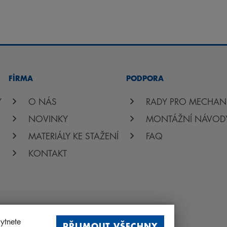
FİRMA
PODPORA
Y
O NÁS
RADY PRO MECHAN
NOVINKY
MONTÁŽNÍ NÁVOD
MATERIÁLY KE STAŽENÍ
FAQ
KONTAKT
ytnete
PŘIJMOUT VŠECHNY