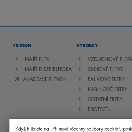
FILTRON
VÝROBKY
NAJÍT FILTR
VZDUCHOVÉ FILTR
NAJÍT DISTRIBUTORA
OLEJOVÉ FILTRY
AKADEMIE FILTRON
PALIVOVÉ FILTRY
KABINOVÉ FILTRY
OSTATNÍ FILTRY
PROTECT+
Když kliknete na „Přijmout všechny soubory cookie“, posk