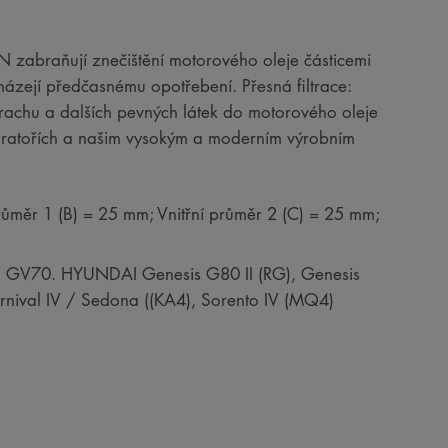
RON zabraňují znečištění motorového oleje částicemi
házejí předčasnému opotřebení. Přesná filtrace:
 prachu a dalších pevných látek do motorového oleje
boratořích a našim vysokým a moderním výrobním
růměr 1 (B) = 25 mm; Vnitřní průměr 2 (C) = 25 mm;
), GV70. HYUNDAI Genesis G80 II (RG), Genesis
nival IV / Sedona ((KA4), Sorento IV (MQ4)