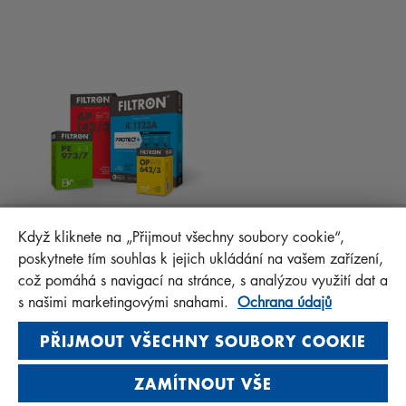
RADY PRO MECHANIKY
MATERIÁLY KE STAŽENÍ
OSTATNÍ FILTRY
MONTÁŽNÍ NÁVODY
KONTAKT
PROTECT+
FAQ
MANN+HUMMEL FT Poland
Když kliknete na „Přijmout všechny soubory cookie“,
Sp. z o. o. Sp. k.
poskytnete tím souhlas k jejich ukládání na vašem zařízení,
ul. Wrocławska 145, 63-800 GOSTYŃ, POLAND
což pomáhá s navigací na stránce, s analýzou využití dat a
Privacy Statement
s našimi marketingovými snahami.
Ochrana údajů
Imprint
PŘIJMOUT VŠECHNY SOUBORY COOKIE
ZAMÍTNOUT VŠE