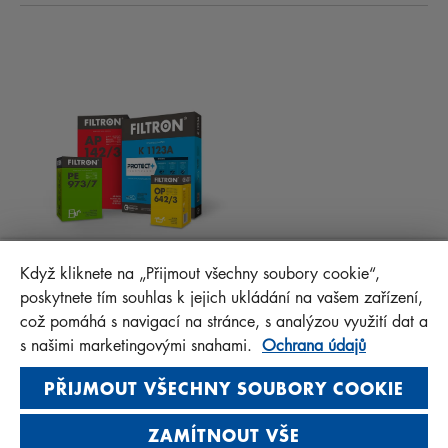
KABINOVÉ FILTRY
RADY PRO MECHANIKY
MATERIÁLY KE STAŽENÍ
OSTATNÍ FILTRY
MONTÁŽNÍ NÁVODY
KONTAKT
PROTECT+
FAQ
MANN+HUMMEL FT Poland
Když kliknete na „Přijmout všechny soubory cookie“,
Sp. z o. o. Sp. k.
poskytnete tím souhlas k jejich ukládání na vašem zařízení,
ul. Wrocławska 145, 63-800 GOSTYŃ, POLAND
což pomáhá s navigací na stránce, s analýzou využití dat a
Privacy Statement
s našimi marketingovými snahami.
Ochrana údajů
Imprint
PŘIJMOUT VŠECHNY SOUBORY COOKIE
ZAMÍTNOUT VŠE