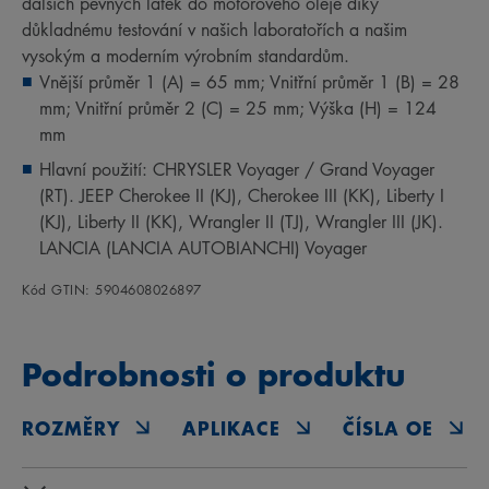
dalších pevných látek do motorového oleje díky
důkladnému testování v našich laboratořích a našim
vysokým a moderním výrobním standardům.
Vnější průměr 1 (A) = 65 mm; Vnitřní průměr 1 (B) = 28
mm; Vnitřní průměr 2 (C) = 25 mm; Výška (H) = 124
mm
Hlavní použití: CHRYSLER Voyager / Grand Voyager
(RT). JEEP Cherokee II (KJ), Cherokee III (KK), Liberty I
(KJ), Liberty II (KK), Wrangler II (TJ), Wrangler III (JK).
LANCIA (LANCIA AUTOBIANCHI) Voyager
Kód GTIN: 5904608026897
Podrobnosti o produktu
ROZMĚRY
APLIKACE
ČÍSLA OE