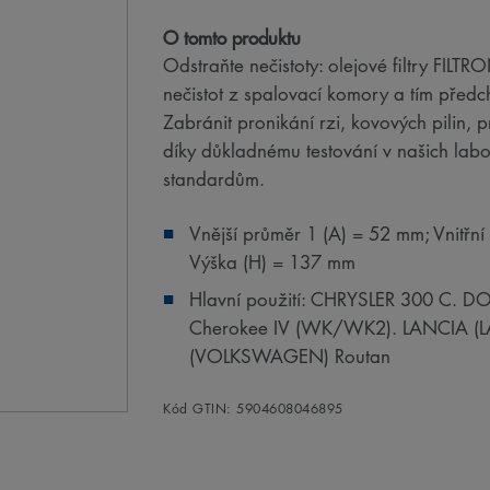
O tomto produktu
Odstraňte nečistoty: olejové filtry FILT
nečistot z spalovací komory a tím předc
Zabránit pronikání rzi, kovových pilin,
díky důkladnému testování v našich la
standardům.
Vnější průměr 1 (A) = 52 mm; Vnitřní
Výška (H) = 137 mm
Hlavní použití: CHRYSLER 300 C. D
Cherokee IV (WK/WK2). LANCIA (L
(VOLKSWAGEN) Routan
Kód GTIN: 5904608046895