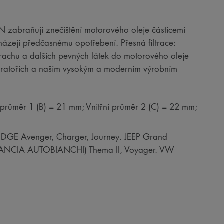
RON zabraňují znečištění motorového oleje částicemi
házejí předčasnému opotřebení. Přesná filtrace:
 prachu a dalších pevných látek do motorového oleje
boratořích a našim vysokým a moderním výrobním
 průměr 1 (B) = 21 mm; Vnitřní průměr 2 (C) = 22 mm;
ODGE Avenger, Charger, Journey. JEEP Grand
ANCIA AUTOBIANCHI) Thema II, Voyager. VW