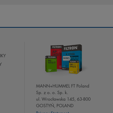
IKY
Y
MANN+HUMMEL FT Poland
Sp. z o. o. Sp. k.
ul. Wrocławska 145, 63-800
GOSTYŃ, POLAND