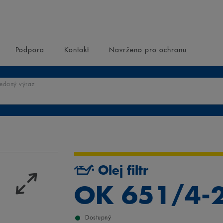
Podpora
Kontakt
Navrženo pro ochranu
ledaný výraz
Olej filtr
OK 651/4-
Dostupný