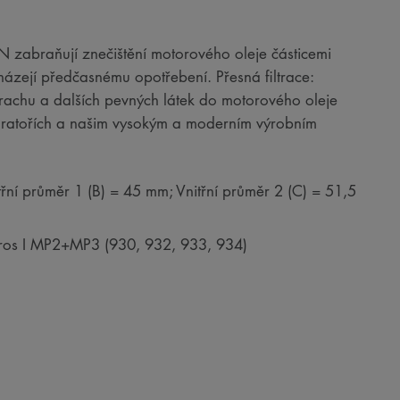
RON zabraňují znečištění motorového oleje částicemi
házejí předčasnému opotřebení. Přesná filtrace:
 prachu a dalších pevných látek do motorového oleje
boratořích a našim vysokým a moderním výrobním
řní průměr 1 (B) = 45 mm; Vnitřní průměr 2 (C) = 51,5
ros I MP2+MP3 (930, 932, 933, 934)