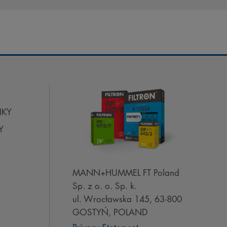
IKY
Y
MANN+HUMMEL FT Poland
Sp. z o. o. Sp. k.
ul. Wrocławska 145, 63-800
GOSTYŃ, POLAND