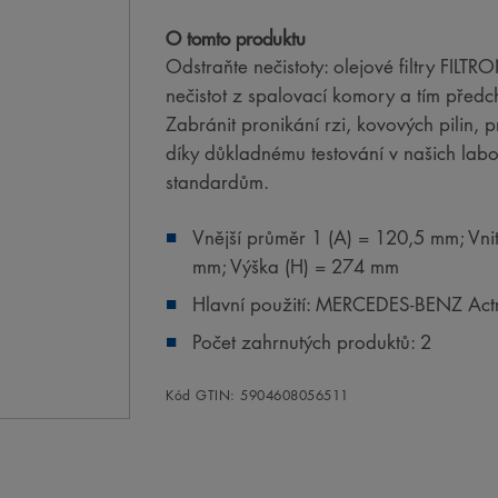
O tomto produktu
Odstraňte nečistoty: olejové filtry FILT
nečistot z spalovací komory a tím předc
Zabránit pronikání rzi, kovových pilin,
díky důkladnému testování v našich la
standardům.
Vnější průměr 1 (A) = 120,5 mm; Vnit
mm; Výška (H) = 274 mm
Hlavní použití: MERCEDES-BENZ Act
Počet zahrnutých produktů: 2
Kód GTIN: 5904608056511