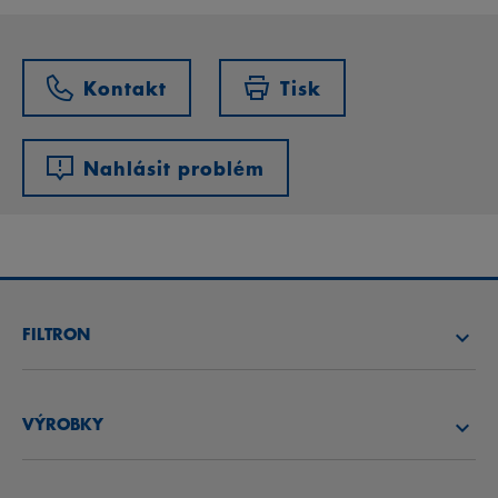
Kontakt
Tisk
Nahlásit problém
FILTRON
NAJÍT FILTR
VÝROBKY
NAJÍT DISTRIBUTORA
VZDUCHOVÉ FILTRY
AKADEMIE FILTRON