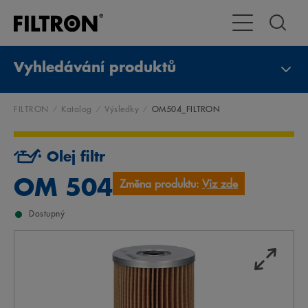
Přepnout naviga
Vyhledávání produktů
FILTRON
Katalog
Výsledky
OM504_FILTRON
Olej filtr
OM 504
Změna produktu:
Viz zde
Dostupný