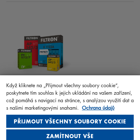
KABINOVÉ FILTRY
RADY PRO MECHANIKY
MATERIÁLY KE STAŽENÍ
OSTATNÍ FILTRY
MONTÁŽNÍ NÁVODY
KONTAKT
PROTECT+
FAQ
MANN+HUMMEL FT Poland
Když kliknete na „Přijmout všechny soubory cookie“,
Sp. z o. o. Sp. k.
poskytnete tím souhlas k jejich ukládání na vašem zařízení,
ul. Wrocławska 145, 63-800 GOSTYŃ, POLAND
což pomáhá s navigací na stránce, s analýzou využití dat a
Privacy Statement
s našimi marketingovými snahami.
Ochrana údajů
Imprint
PŘIJMOUT VŠECHNY SOUBORY COOKIE
ZAMÍTNOUT VŠE