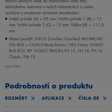
dalších pevných látek do motorového oleje díky
důkladnému testování v našich laboratořích a našim
vysokým a moderním výrobním standardům.
Vnější průměr (A) = 59 mm; Vnitřní průměr 1 (B) = 13
mm; Vnitřní průměr 2 (C) = 13 mm; Výška (H) = 111,5
mm
Hlavní použití: IVECO EuroStar, EuroTech MH/MP/MT.
VDL BUS + COACH Bova Futura / VDL Futura. VOLVO
BUS B10, B9. VOLVO TRUCKS FH 12, FH 16, FH 16
Classic, FM 12
Kód GTIN:
Podrobnosti o produktu
ROZMĚRY
APLIKACE
ČÍSLA OE