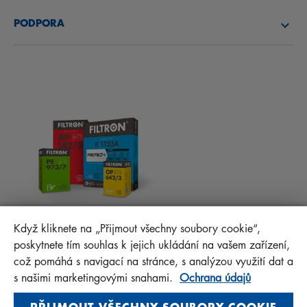
O NÁS
PALIVOVÉ FILTRY
PODPORA
NOVINKY
KABINOVÉ FILTRY
RADY PRO MECHANIKY
MATERIÁLY KE STAŽENÍ
OSTATNÍ FILTRY
MONTÁŽNÍ NÁVODY
KONTAKT
PROTECT+
FAQ
MANN+HUMMEL FT Poland
Když kliknete na „Přijmout všechny soubory cookie“,
Sp. z o. o. Sp. k.
poskytnete tím souhlas k jejich ukládání na vašem zařízení,
ul. Wrocławska 145, 63-800 GOSTYŃ, POLAND
což pomáhá s navigací na stránce, s analýzou využití dat a
Privacy Statement
s našimi marketingovými snahami.
Ochrana údajů
Imprint
PŘIJMOUT VŠECHNY SOUBORY COOKIE