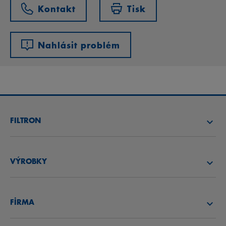
Kontakt
Tisk
Nahlásit problém
FILTRON
NAJÍT FILTR
VÝROBKY
NAJÍT DISTRIBUTORA
VZDUCHOVÉ FILTRY
AKADEMIE FILTRON
FİRMA
OLEJOVÉ FILTRY