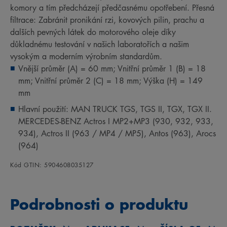
komory a tím předcházejí předčasnému opotřebení. Přesná
filtrace: Zabránit pronikání rzi, kovových pilin, prachu a
dalších pevných látek do motorového oleje díky
důkladnému testování v našich laboratořích a našim
vysokým a moderním výrobním standardům.
Vnější průměr (A) = 60 mm; Vnitřní průměr 1 (B) = 18
mm; Vnitřní průměr 2 (C) = 18 mm; Výška (H) = 149
mm
Hlavní použití: MAN TRUCK TGS, TGS II, TGX, TGX II.
MERCEDES-BENZ Actros I MP2+MP3 (930, 932, 933,
934), Actros II (963 / MP4 / MP5), Antos (963), Arocs
(964)
Kód GTIN: 5904608035127
Podrobnosti o produktu