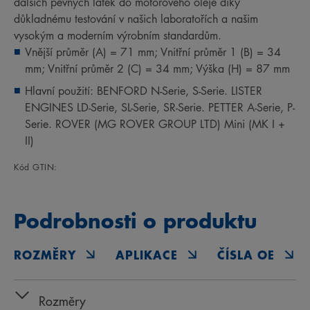
dalších pevných látek do motorového oleje díky
důkladnému testování v našich laboratořích a našim
vysokým a moderním výrobním standardům.
Vnější průměr (A) = 71 mm; Vnitřní průměr 1 (B) = 34
mm; Vnitřní průměr 2 (C) = 34 mm; Výška (H) = 87 mm
Hlavní použití: BENFORD N-Serie, S-Serie. LISTER
ENGINES LD-Serie, SL-Serie, SR-Serie. PETTER A-Serie, P-
Serie. ROVER (MG ROVER GROUP LTD) Mini (MK I +
II)
Kód GTIN:
Podrobnosti o produktu
ROZMĚRY
APLIKACE
ČÍSLA OE
Rozměry