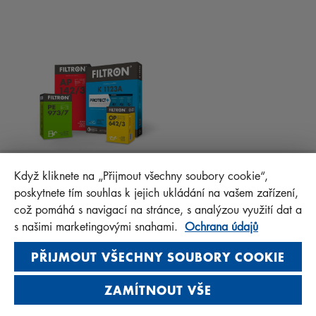
RADY PRO MECHANIKY
MATERIÁLY KE STAŽENÍ
OSTATNÍ FILTRY
MONTÁŽNÍ NÁVODY
KONTAKT
PROTECT+
FAQ
MANN+HUMMEL FT Poland
Když kliknete na „Přijmout všechny soubory cookie“,
Sp. z o. o. Sp. k.
poskytnete tím souhlas k jejich ukládání na vašem zařízení,
ul. Wrocławska 145, 63-800 GOSTYŃ, POLAND
což pomáhá s navigací na stránce, s analýzou využití dat a
Privacy Statement
s našimi marketingovými snahami.
Ochrana údajů
Imprint
PŘIJMOUT VŠECHNY SOUBORY COOKIE
ZAMÍTNOUT VŠE