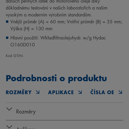
dalších pevných látek do motorového oleje díky
důkladnému testování v našich laboratořích a našim
vysokým a moderním výrobním standardům.
Vnější průměr (A) = 60 mm; Vnitřní průměr (B) = 35 mm;
Výška (H) = 130 mm
Hlavní použití: Wkładfiltraolejuhydr. w/g Hydac
O160D010
Kód GTIN:
Podrobnosti o produktu
ROZMĚRY
APLIKACE
ČÍSLA OE
Rozměry