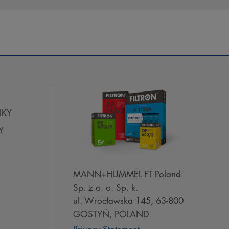
IKY
Y
MANN+HUMMEL FT Poland
Sp. z o. o. Sp. k.
ul. Wrocławska 145, 63-800
GOSTYŃ, POLAND