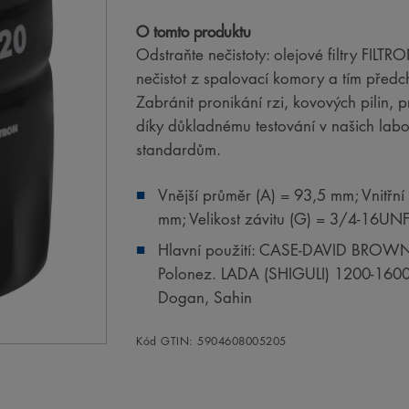
O tomto produktu
Odstraňte nečistoty: olejové filtry FILT
nečistot z spalovací komory a tím předc
Zabránit pronikání rzi, kovových pilin,
díky důkladnému testování v našich la
standardům.
Vnější průměr (A) = 93,5 mm; Vnitřní
mm; Velikost závitu (G) = 3/4-16UN
Hlavní použití: CASE-DAVID BROW
Polonez. LADA (SHIGULI) 1200-160
Dogan, Sahin
Kód GTIN: 5904608005205