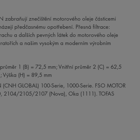
RON zabraňují znečištění motorového oleje částicemi
házejí předčasnému opotřebení. Přesná filtrace:
 prachu a dalších pevných látek do motorového oleje
boratořích a našim vysokým a moderním výrobním
 průměr 1 (B) = 72,5 mm; Vnitřní průměr 2 (C) = 62,5
F; Výška (H) = 89,5 mm
N (CNH GLOBAL) 100-Serie, 1000-Serie. FSO MOTOR
0, 2104/2105/2107 (Nova), Oka (1111). TOFAS