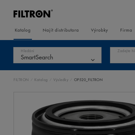
Katalog
Najít distributora
Výrobky
Firma
Hledání
Zadejte h
FILTRON
Katalog
Výsledky
OP520_FILTRON