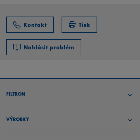
Kontakt
Tisk
Nahlásit problém
FILTRON
NAJÍT FILTR
VÝROBKY
NAJÍT DISTRIBUTORA
VZDUCHOVÉ FILTRY
AKADEMIE FILTRON