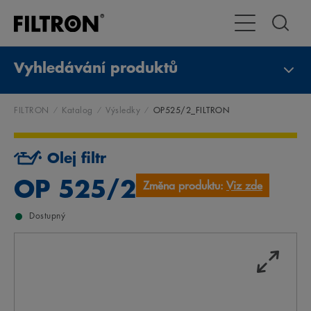
Přepnout naviga
Vyhledávání produktů
FILTRON
Katalog
Výsledky
OP525/2_FILTRON
Olej filtr
OP 525/2
Změna produktu:
Viz zde
Dostupný