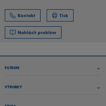
Kontakt
Tisk
Nahlásit problém
FILTRON
NAJÍT FILTR
VÝROBKY
NAJÍT DISTRIBUTORA
VZDUCHOVÉ FILTRY
AKADEMIE FILTRON