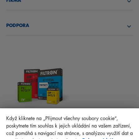
FİRMA
OLEJOVÉ FILTRY
O NÁS
PALIVOVÉ FILTRY
PODPORA
NOVINKY
KABINOVÉ FILTRY
RADY PRO MECHANIKY
MATERIÁLY KE STAŽENÍ
OSTATNÍ FILTRY
MONTÁŽNÍ NÁVODY
KONTAKT
PROTECT+
FAQ
MANN+HUMMEL FT Poland
Když kliknete na „Přijmout všechny soubory cookie“,
Sp. z o. o. Sp. k.
poskytnete tím souhlas k jejich ukládání na vašem zařízení,
ul. Wrocławska 145, 63-800 GOSTYŃ, POLAND
což pomáhá s navigací na stránce, s analýzou využití dat a