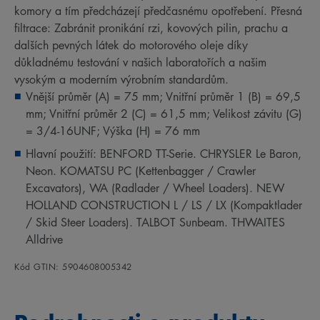
komory a tím předcházejí předčasnému opotřebení. Přesná
filtrace: Zabránit pronikání rzi, kovových pilin, prachu a
dalších pevných látek do motorového oleje díky
důkladnému testování v našich laboratořích a našim
vysokým a moderním výrobním standardům.
Vnější průměr (A) = 75 mm; Vnitřní průměr 1 (B) = 69,5
mm; Vnitřní průměr 2 (C) = 61,5 mm; Velikost závitu (G)
= 3/4-16UNF; Výška (H) = 76 mm
Hlavní použití: BENFORD TT-Serie. CHRYSLER Le Baron,
Neon. KOMATSU PC (Kettenbagger / Crawler
Excavators), WA (Radlader / Wheel Loaders). NEW
HOLLAND CONSTRUCTION L / LS / LX (Kompaktlader
/ Skid Steer Loaders). TALBOT Sunbeam. THWAITES
Alldrive
Kód GTIN: 5904608005342