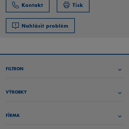
Kontakt
Tisk
Nahlásit problém
FILTRON
NAJÍT FILTR
VÝROBKY
NAJÍT DISTRIBUTORA
VZDUCHOVÉ FILTRY
AKADEMIE FILTRON
FİRMA
OLEJOVÉ FILTRY