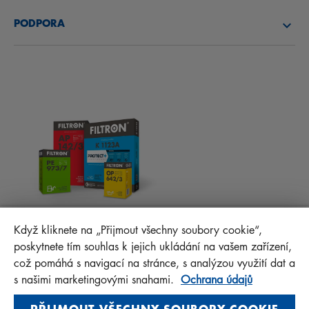
O NÁS
PALIVOVÉ FILTRY
PODPORA
NOVINKY
KABINOVÉ FILTRY
RADY PRO MECHANIKY
MATERIÁLY KE STAŽENÍ
OSTATNÍ FILTRY
MONTÁŽNÍ NÁVODY
KONTAKT
PROTECT+
FAQ
MANN+HUMMEL FT Poland
Když kliknete na „Přijmout všechny soubory cookie“,
Sp. z o. o. Sp. k.
poskytnete tím souhlas k jejich ukládání na vašem zařízení,
ul. Wrocławska 145, 63-800 GOSTYŃ, POLAND
což pomáhá s navigací na stránce, s analýzou využití dat a
Privacy Statement
s našimi marketingovými snahami.
Ochrana údajů
Imprint
PŘIJMOUT VŠECHNY SOUBORY COOKIE