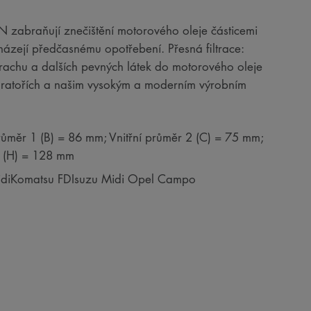
RON zabraňují znečištění motorového oleje částicemi
házejí předčasnému opotřebení. Přesná filtrace:
 prachu a dalších pevných látek do motorového oleje
boratořích a našim vysokým a moderním výrobním
růměr 1 (B) = 86 mm; Vnitřní průměr 2 (C) = 75 mm;
a (H) = 128 mm
MidiKomatsu FDIsuzu Midi Opel Campo