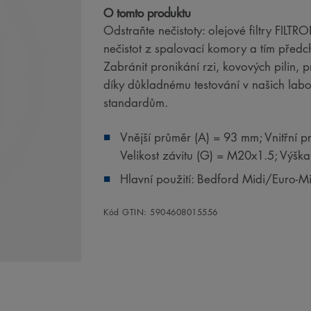
O tomto produktu
Odstraňte nečistoty: olejové filtry FILT
nečistot z spalovací komory a tím předc
Zabránit pronikání rzi, kovových pilin,
díky důkladnému testování v našich la
standardům.
Vnější průměr (A) = 93 mm; Vnitřní p
Velikost závitu (G) = M20x1.5; Výšk
Hlavní použití: Bedford Midi/Euro-
Kód GTIN: 5904608015556