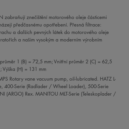
RON zabraňují znečištění motorového oleje částicemi
házejí předčasnému opotřebení. Přesná filtrace:
 prachu a dalších pevných látek do motorového oleje
boratořích a našim vysokým a moderním výrobním
 průměr 1 (B) = 72,5 mm; Vnitřní průměr 2 (C) = 62,5
F; Výška (H) = 131 mm
S Rotary vane vacuum pump, oil-lubricated. HATZ L-
, 400-Serie (Radlader / Wheel Loader), 500-Serie
DINI (ARGO) Rex. MANITOU MLT-Serie (Teleskoplader /