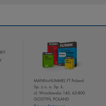
IKY
Y
MANN+HUMMEL FT Poland
Sp. z o. o. Sp. k.
ul. Wrocławska 145, 63-800
GOSTYŃ, POLAND