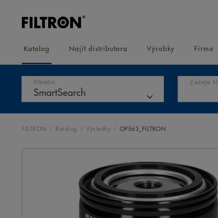
Katalog
Najít distributora
Výrobky
Firma
Hledání
Zadejte h
FILTRON
Katalog
Výsledky
OP563_FILTRON