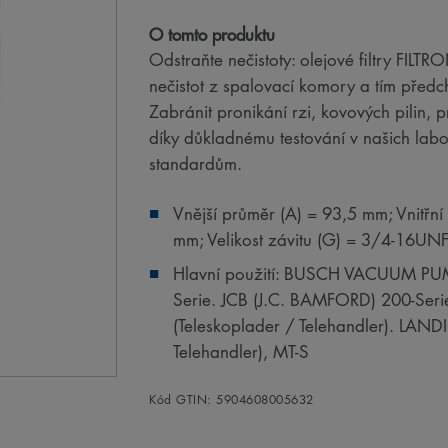
O tomto produktu
Odstraňte nečistoty: olejové filtry FILT
nečistot z spalovací komory a tím předc
Zabránit pronikání rzi, kovových pilin,
díky důkladnému testování v našich la
standardům.
Vnější průměr (A) = 93,5 mm; Vnitřní
mm; Velikost závitu (G) = 3/4-16UN
Hlavní použití: BUSCH VACUUM PUMP
Serie. JCB (J.C. BAMFORD) 200-Serie
(Teleskoplader / Telehandler). LAN
Telehandler), MT-S
Kód GTIN: 5904608005632