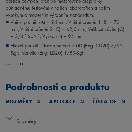
dalších pevných látek do motorového oleje díky
důkladnému testování v našich laboratořích a našim
vysokým a moderním výrobním standardům.
Vnější průměr (A) = 94 mm; Vnitřní průměr 1 (B) = 72
mm; Vnitřní průměr 2 (C) = 62,5 mm; Velikost závitu (G)
= 3/4-16UNF; Výška (H) = 94 mm
Hlavní použití: Nissan Serena 2.0D (Eng. CD20) 4/92-
&gt;, Vanette (Eng. LD20) 1/89-&gt;
Kód GTIN:
Podrobnosti o produktu
ROZMĚRY
APLIKACE
ČÍSLA OE
Rozměry