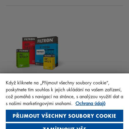
NOVINKY
KABINOVÉ FILTRY
RADY PRO MECHANIKY
MATERIÁLY KE STAŽENÍ
OSTATNÍ FILTRY
MONTÁŽNÍ NÁVODY
KONTAKT
PROTECT+
FAQ
MANN+HUMMEL FT Poland
Když kliknete na „Přijmout všechny soubory cookie“,
Sp. z o. o. Sp. k.
poskytnete tím souhlas k jejich ukládání na vašem zařízení,
ul. Wrocławska 145, 63-800 GOSTYŃ, POLAND
což pomáhá s navigací na stránce, s analýzou využití dat a
Privacy Statement
s našimi marketingovými snahami.
Ochrana údajů
Imprint
PŘIJMOUT VŠECHNY SOUBORY COOKIE