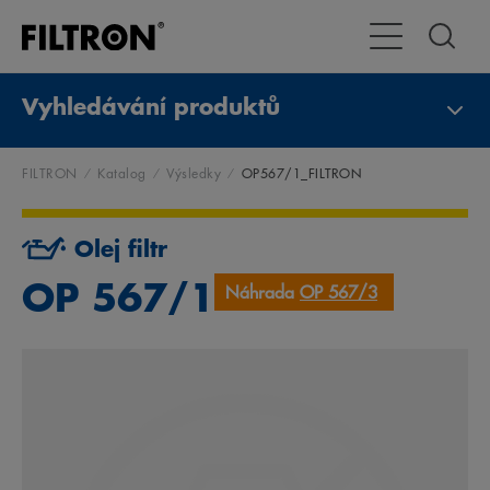
Přepnout naviga
Vyhledávání produktů
FILTRON
Katalog
Výsledky
OP567/1_FILTRON
Olej filtr
OP 567/1
Náhrada
OP 567/3