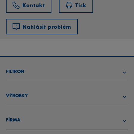
Kontakt
Tisk
Nahlásit problém
FILTRON
NAJÍT FILTR
VÝROBKY
NAJÍT DISTRIBUTORA
VZDUCHOVÉ FILTRY
AKADEMIE FILTRON
FİRMA
OLEJOVÉ FILTRY