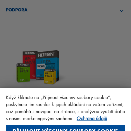
O NÁS
PALIVOVÉ FILTRY
PODPORA
NOVINKY
KABINOVÉ FILTRY
RADY PRO MECHANIKY
MATERIÁLY KE STAŽENÍ
OSTATNÍ FILTRY
MONTÁŽNÍ NÁVODY
KONTAKT
PROTECT+
FAQ
MANN+HUMMEL FT Poland
Když kliknete na „Přijmout všechny soubory cookie“,
Sp. z o. o. Sp. k.
poskytnete tím souhlas k jejich ukládání na vašem zařízení,
ul. Wrocławska 145, 63-800 GOSTYŃ, POLAND
což pomáhá s navigací na stránce, s analýzou využití dat a
Privacy Statement
s našimi marketingovými snahami.
Ochrana údajů
Imprint
PŘIJMOUT VŠECHNY SOUBORY COOKIE