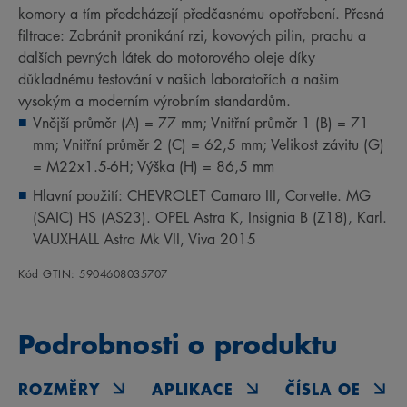
komory a tím předcházejí předčasnému opotřebení. Přesná
filtrace: Zabránit pronikání rzi, kovových pilin, prachu a
dalších pevných látek do motorového oleje díky
důkladnému testování v našich laboratořích a našim
vysokým a moderním výrobním standardům.
Vnější průměr (A) = 77 mm; Vnitřní průměr 1 (B) = 71
mm; Vnitřní průměr 2 (C) = 62,5 mm; Velikost závitu (G)
= M22x1.5-6H; Výška (H) = 86,5 mm
Hlavní použití: CHEVROLET Camaro III, Corvette. MG
(SAIC) HS (AS23). OPEL Astra K, Insignia B (Z18), Karl.
VAUXHALL Astra Mk VII, Viva 2015
Kód GTIN: 5904608035707
Podrobnosti o produktu
ROZMĚRY
APLIKACE
ČÍSLA OE