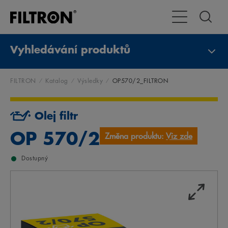
Přepnout naviga
Vyhledávání produktů
FILTRON
Katalog
Výsledky
OP570/2_FILTRON
Olej filtr
OP 570/2
Změna produktu:
Viz zde
Dostupný