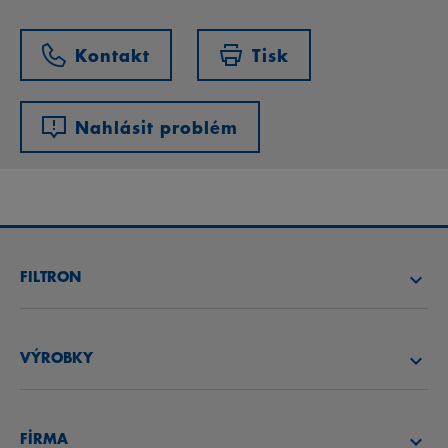
Kontakt
Tisk
Nahlásit problém
FILTRON
NAJÍT FILTR
VÝROBKY
NAJÍT DISTRIBUTORA
VZDUCHOVÉ FILTRY
AKADEMIE FILTRON
FİRMA