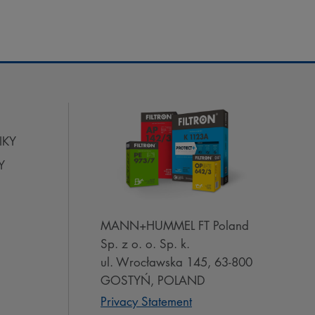
IKY
Y
MANN+HUMMEL FT Poland
Sp. z o. o. Sp. k.
ul. Wrocławska 145, 63-800
GOSTYŃ, POLAND
Privacy Statement