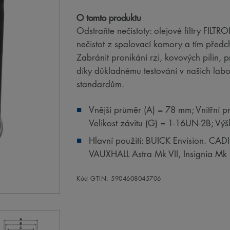
O tomto produktu
Odstraňte nečistoty: olejové filtry FILT
nečistot z spalovací komory a tím předc
Zabránit pronikání rzi, kovových pilin,
díky důkladnému testování v našich la
standardům.
Vnější průměr (A) = 78 mm; Vnitřní p
Velikost závitu (G) = 1-16UN-2B; Vý
Hlavní použití: BUICK Envision. CADI
VAUXHALL Astra Mk VII, Insignia Mk I
Kód GTIN: 5904608045706