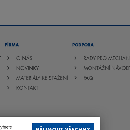
FİRMA
PODPORA
Y
O NÁS
RADY PRO MECHAN
NOVINKY
MONTÁŽNÍ NÁVOD
MATERIÁLY KE STAŽENÍ
FAQ
KONTAKT
ytnete
PŘIJMOUT VŠECHNY