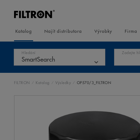
Katalog
Najít distributora
Výrobky
Firma
Hledání
Zadejte h
FILTRON
Katalog
Výsledky
OP570/3_FILTRON