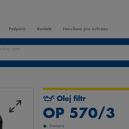
Podpora
Kontakt
Navrženo pro ochranu
ledaný výraz
Olej filtr
OP 570/3
Dostupný