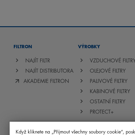
FILTRON
VÝROBKY
NAJÍT FILTR
VZDUCHOVÉ FILTR
NAJÍT DISTRIBUTORA
OLEJOVÉ FILTRY
AKADEMIE FILTRON
PALIVOVÉ FILTRY
KABINOVÉ FILTRY
OSTATNÍ FILTRY
PROTECT+
Když kliknete na „Přijmout všechny soubory cookie“, posk