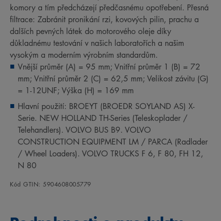
komory a tím předcházejí předčasnému opotřebení. Přesná
filtrace: Zabránit pronikání rzi, kovových pilin, prachu a
dalších pevných látek do motorového oleje díky
důkladnému testování v našich laboratořích a našim
vysokým a moderním výrobním standardům.
Vnější průměr (A) = 95 mm; Vnitřní průměr 1 (B) = 72
mm; Vnitřní průměr 2 (C) = 62,5 mm; Velikost závitu (G)
= 1-12UNF; Výška (H) = 169 mm
Hlavní použití: BROEYT (BROEDR SOYLAND AS) X-
Serie. NEW HOLLAND TH-Series (Teleskoplader /
Telehandlers). VOLVO BUS B9. VOLVO
CONSTRUCTION EQUIPMENT LM / PARCA (Radlader
/ Wheel Loaders). VOLVO TRUCKS F 6, F 80, FH 12,
N 80
Kód GTIN: 5904608005779