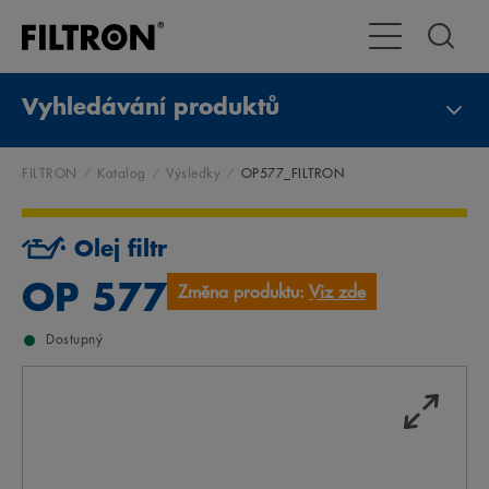
Přepnout naviga
Vyhledávání produktů
FILTRON
Katalog
Výsledky
OP577_FILTRON
Olej filtr
OP 577
Změna produktu:
Viz zde
Dostupný