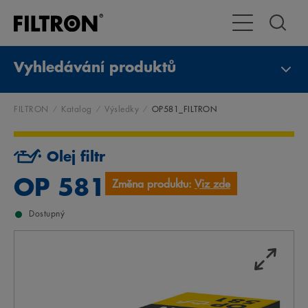
Přepnout naviga
Vyhledávání produktů
FILTRON
Katalog
Výsledky
OP581_FILTRON
Olej filtr
OP 581
Změna produktu:
Viz zde
Dostupný