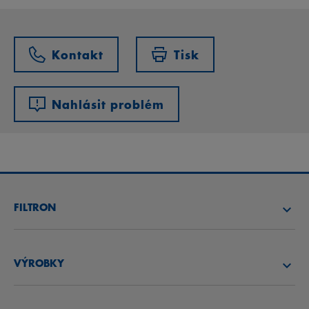
Kontakt
Tisk
Nahlásit problém
FILTRON
NAJÍT FILTR
VÝROBKY
NAJÍT DISTRIBUTORA
VZDUCHOVÉ FILTRY
AKADEMIE FILTRON