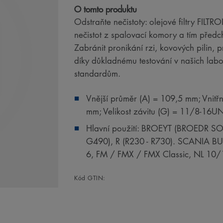
O tomto produktu
Odstraňte nečistoty: olejové filtry FILT
nečistot z spalovací komory a tím předc
Zabránit pronikání rzi, kovových pilin,
díky důkladnému testování v našich la
standardům.
Vnější průměr (A) = 109,5 mm; Vnitřn
mm; Velikost závitu (G) = 11/8-16U
Hlavní použití: BROEYT (BROEDR SO
G490), R (R230 - R730). SCANIA B
6, FM / FMX / FMX Classic, NL 10/
Kód GTIN: