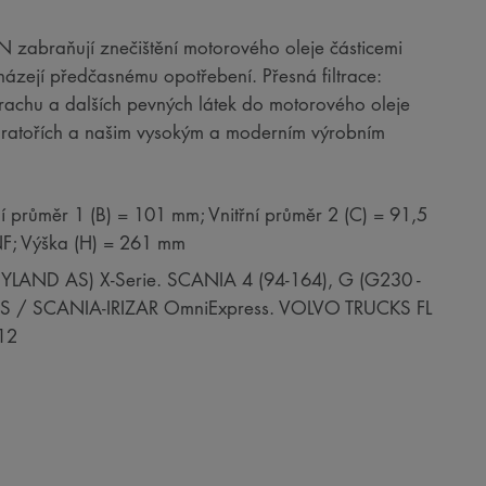
RON zabraňují znečištění motorového oleje částicemi
házejí předčasnému opotřebení. Přesná filtrace:
 prachu a dalších pevných látek do motorového oleje
boratořích a našim vysokým a moderním výrobním
í průměr 1 (B) = 101 mm; Vnitřní průměr 2 (C) = 91,5
NF; Výška (H) = 261 mm
YLAND AS) X-Serie. SCANIA 4 (94-164), G (G230 -
US / SCANIA-IRIZAR OmniExpress. VOLVO TRUCKS FL
12