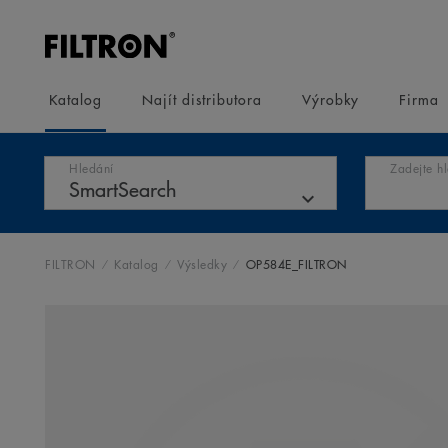
Katalog
Najít distributora
Výrobky
Firma
Hledání
Zadejte h
FILTRON
Katalog
Výsledky
OP584E_FILTRON